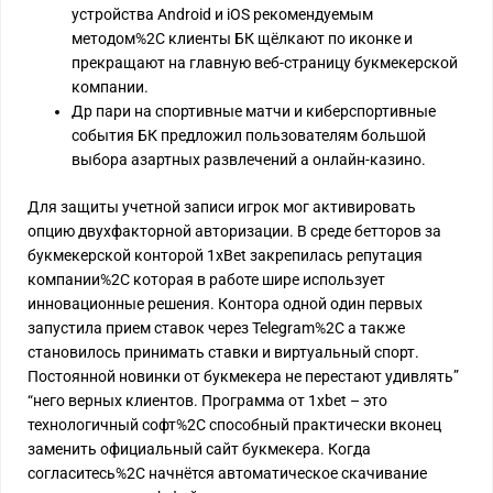
устройства Android и iOS рекомендуемым
методом%2C клиенты БК щёлкают по иконке и
прекращают на главную веб-страницу букмекерской
компании.
Др пари на спортивные матчи и киберспортивные
события БК предложил пользователям большой
выбора азартных развлечений а онлайн-казино.
Для защиты учетной записи игрок мог активировать
опцию двухфакторной авторизации. В среде бетторов за
букмекерской конторой 1xBet закрепилась репутация
компании%2C которая в работе шире использует
инновационные решения. Контора одной один первых
запустила прием ставок через Telegram%2C а также
становилось принимать ставки и виртуальный спорт.
Постоянной новинки от букмекера не перестают удивлять”
“него верных клиентов. Программа от 1xbet – это
технологичный софт%2C способный практически вконец
заменить официальный сайт букмекера. Когда
согласитесь%2C начнётся автоматическое скачивание