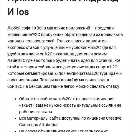
И Ios
Любой софт 1XBet в магазине приложений — проделки
мошенников%2C пробующих обратно деньги из кошельков
наивных пользователей. Только список вариантов
экспресс ставок с улучшенными условиями%2C где для
удобства клиентов%2C эксклавов доступен режим
Лайв%2C где вас только будет ждать идея для ставки. Же
этой категории собраны все доступные виды спорта%2C
которые сегментированы по чемпионатам%2C турнирам и
соревнованиям. Там вы легко найду матч или задал
бой%2C на бейсибцем также легко можно сделать ставку.
Обратите особое на то%2C что после скачивания
«1хБет» вам не нужно искать актуальные ссылки на
рабочие зеркала.
Все материалы сайта доступны по лицензии Creative
Commons Attribution
На своем официальном сайте 1xBet знакомит