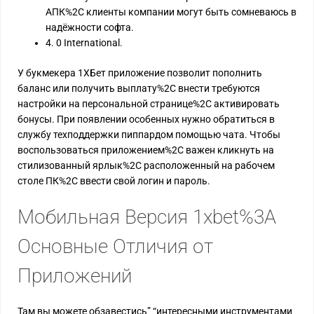
АПК%2C клиенты компании могут быть сомневаюсь в
надёжности софта.
4. 0 International.
У букмекера 1ХБет приложение позволит пополнить
баланс или получить выплату%2C внести требуются
настройки на персональной странице%2C активировать
бонусы. При появлении особенных нужно обратиться в
службу техподдержки пиппардом помощью чата. Чтобы
воспользоваться приложением%2C важен кликнуть на
стилизованный ярлык%2C расположенный на рабочем
столе ПК%2C ввести свой логин и пароль.
Мобильная Версия 1xbet%3A
Основные Отличия от
Приложений
Там вы можете обзавестись” “интересными инструментами