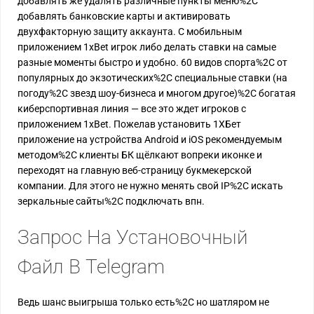
добавлять же удалять различные пункты меню%2C
добавлять банковские карты и активировать
двухфакторную защиту аккаунта. С мобильным
приложением 1хBet игрок либо делать ставки на самые
разные моменты быстро и удобно. 60 видов спорта%2C от
популярных до экзотических%2C специальные ставки (на
погоду%2C звезд шоу-бизнеса и многом другое)%2C богатая
киберспортивная линия — все это ждет игроков с
приложением 1хBet. Пожелав установить 1ХБет
приложение на устройства Android и iOS рекомендуемым
методом%2C клиенты БК щёлкают вопреки иконке и
переходят на главную веб-страницу букмекерской
компании. Для этого не нужно менять свой IP%2C искать
зеркальные сайты%2C подключать впн.
Запрос На Установочный
Файл В Telegram
Ведь шанс выигрыша только есть%2C но шатляром не