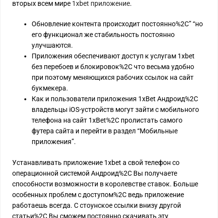
вторых всем мире
1xbet приложение
.
Обновление контента происходит постоянно%2C” “но
его функционал же стабильность постоянно
улучшаются.
Приложения обеспечивают доступ к услугам 1xbet
без перебоев и блокировок%2C что весьма удобно
при поэтому меняющихся рабочих ссылок на сайт
букмекера.
Как и пользователи приложения 1xBet Андроид%2C
владельцы iOS-устройств могут зайти с мобильного
телефона на сайт 1хBet%2C пролистать самого
футера сайта и перейти в раздел “Мобильные
приложения”.
Устанавливать приложение 1xbet а свой телефон со
операционной системой Андроид%2C Вы получаете
способности возможности в королевстве ставок. Больше
особенных проблем с доступом%2C ведь приложение
работаешь всегда. С стоунское ссылки внизу другой
статьи%2C Вы сможем постоянно скачивать эту