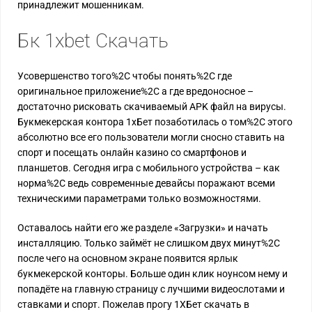
принадлежит мошенникам.
Бк 1хbet Скачать
Усовершенство того%2C чтобы понять%2C где
оригинальное приложение%2C а где вредоносное –
достаточно рисковать скачиваемый APK файл на вирусы.
Букмекерская контора 1хБет позаботилась о том%2C этого
абсолютно все его пользователи могли сносно ставить на
спорт и посещать онлайн казино со смартфонов и
планшетов. Сегодня игра с мобильного устройства – как
норма%2C ведь современные девайсы поражают всеми
техническими параметрами только возможностями.
Оставалось найти его же разделе «Загрузки» и начать
инсталляцию. Только займёт не слишком двух минут%2C
после чего на основном экране появится ярлык
букмекерской конторы. Больше один клик ноунсом нему и
попадёте на главную страницу с лучшими видеослотами и
ставками и спорт. Пожелав прогу 1ХБет скачать в