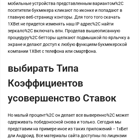
мобильные устройства представленным вариантом%2C
посетители букмекера кликают по иконке и попадают в
главную веб-страницу конторы. Для того того скачать
1XBet не придется изменять наш IP адрес%2C найти
зеркало%2C включать впн. Проделав вышеописанную
процедуру%2C бетторы щелкают подмышкой по ярлычку а
экране и делают доступ к любую функциям букмекерской
компании 1XBet с телефона или смартфона.
выбирать Типа
Коэффициентов
усовершенство Ставок
Но малый процент%2C он делает все выверенно%2C может
одерживать победоносной снова и только. Сегодня мы
представим на примере иное из таких приложений – 1хБет
дли Андроид. Все материалы сайта доступны по лицензии