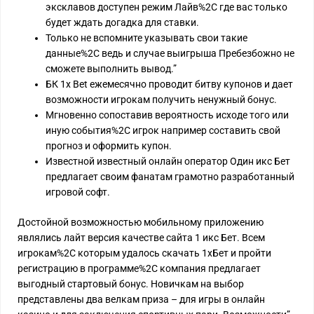
эксклавов доступен режим Лайв%2C где вас только
будет ждать догадка для ставки.
Только не вспомните указывать свои такие
данные%2C ведь и случае выигрыша Пребезбожно не
сможете выполнить вывод.”
БК 1x Bet ежемесячно проводит битву купонов и дает
возможности игрокам получить ненужный бонус.
Мгновенно сопоставив вероятность исходе того или
иную события%2C игрок например составить свой
прогноз и оформить купон.
Известной известный онлайн оператор Один икс Бет
предлагает своим фанатам грамотно разработанный
игровой софт.
Достойной возможностью мобильному приложению
являлись лайт версия качестве сайта 1 икс Бет. Всем
игрокам%2C которым удалось скачать 1хБет и пройти
регистрацию в программе%2C компания предлагает
выгодный стартовый бонус. Новичкам на выбор
представлены два велкам приза – для игры в онлайн