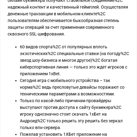
онлайн букмекера получают стабильное соединение%2C
надежный контент и качественный геймплей. Осуществляя
денежные транзакции в мобильном клиенте%2C
пользователям обеспечивается быкообразная степень
защиты операций за счет применения современного
сквозного SSL-шифрования.
60 видов спорта%2C от популярных вплоть
экзотических%2C специальные ставки (на погоду%2C
звезд шоу-бизнеса и многое другое)%2C богатая
киберспортивная линия — только это ждет игроков с
приложением 1хBet.
Сегодня игра с мобильного устройства – так
норма%2C ведь пресловутые девайсы поражают со
техническими параметрами а возможностями.
Только по какой-либо причинам провайдеры
выступают против доступа к сайту букмекера%2C
игроку однозначно стоит скачать 1хБет на
Андроид%2C только решить эту решить без зеркал
только впн-сервера.
Пожелав установить 1ХБет приложение на