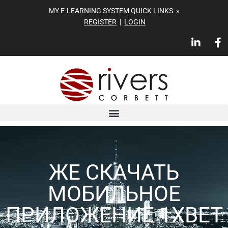
MY E-LEARNING SYSTEM QUICK LINKS »
REGISTER
|
LOGIN
ЖЕ СКАЧАТЬ
МОБИЛЬНОЕ
ПРИЛОЖЕНИЕ 1XBET