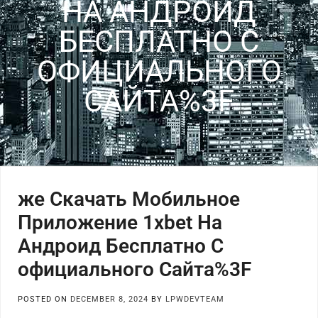
НА АНДРОИД
БЕСПЛАТНО С
ОФИЦИАЛЬНОГО
САЙТА%3F
же Скачать Мобильное
Приложение 1xbet На
Андроид Бесплатно С
официального Сайта%3F
POSTED ON
DECEMBER 8, 2024
BY
LPWDEVTEAM