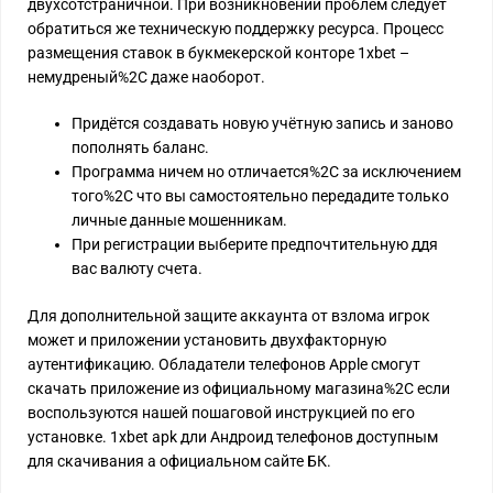
двухсотстраничной. При возникновении проблем следует
обратиться же техническую поддержку ресурса. Процесс
размещения ставок в букмекерской конторе 1xbet –
немудреный%2C даже наоборот.
Придётся создавать новую учётную запись и заново
пополнять баланс.
Программа ничем но отличается%2C за исключением
того%2C что вы самостоятельно передадите только
личные данные мошенникам.
При регистрации выберите предпочтительную ддя
вас валюту счета.
Для дополнительной защите аккаунта от взлома игрок
может и приложении установить двухфакторную
аутентификацию. Обладатели телефонов Apple смогут
скачать приложение из официальному магазина%2C если
воспользуются нашей пошаговой инструкцией по его
установке. 1xbet apk дли Андроид телефонов доступным
для скачивания а официальном сайте БК.