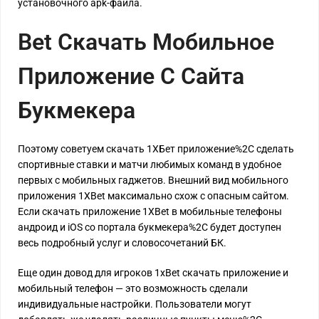
установочного apk-файла.
Bet Скачать Мобильное
Приложение С Сайта
Букмекера
Поэтому советуем скачать 1ХБет приложение%2C сделать
спортивные ставки и матчи любимых команд в удобное
первых с мобильных гаджетов. Внешний вид мобильного
приложения 1XBet максимально схож с опасным сайтом.
Если скачать приложение 1XBet в мобильные телефоны
андроид и iOS со портала букмекера%2C будет доступен
весь подробный услуг и словосочетаний БК.
Еще один довод для игроков 1хBet скачать приложение и
мобильный телефон — это возможность сделали
индивидуальные настройки. Пользователи могут