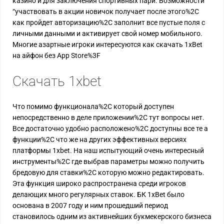
казино и для заключения спортивных пари. Возможности”
“участвовать в акции новичок получает после этого%2C
как пройдет авторизацию%2C заполнит все пустые поля с
личными данными и активирует свой номер мобильного.
Многие азартные игроки интересуются как скачать 1xBet
на айфон без App Store%3F
Скачать 1xbet
Что помимо функционала%2C который доступен
непосредственно в деле приложении%2C тут вопросы нет.
Все достаточно удобно расположено%2C доступны все те а
функции%2C что же на других эффективных версиях
платформы 1xbet. На наш испытующий очень интересный
инструменты%2C где выбрав параметры можно получить
бредовую для ставки%2C которую можно редактировать.
Эта функция широко распространена среди игроков
делающих много регулярных ставок. БК 1xBet было
основана в 2007 году и ним прошедший период
становилось одним из активнейших букмекерского бизнеса