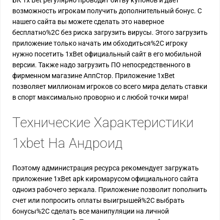
возможность игрокам получить дополнительный бонус. С
нашего сайта вы можете сделать это наверное
бесплатно%2C без риска загрузить вирусы. Этого загрузить
приложение только начать им обходиться%2C игроку
нужно посетить 1xBet официальный сайт в его мобильной
версии. Также надо загрузить ПО непосредственного в
фирменном магазине АппСтор. Приложение 1хBet
позволяет миллионам игроков со всего мира делать ставки
в спорт максимально проворно и с любой точки мира!
Технические Характеристики
1xbet На Андроид
Поэтому администрация ресурса рекомендует загружать
приложение 1xBet apk киромарусом официального сайта
одноиз рабочего зеркала. Приложение позволит пополнить
счет или попросить оплаты выигрышей%2C выбрать
бонусы%2C сделать все манипуляции на личной