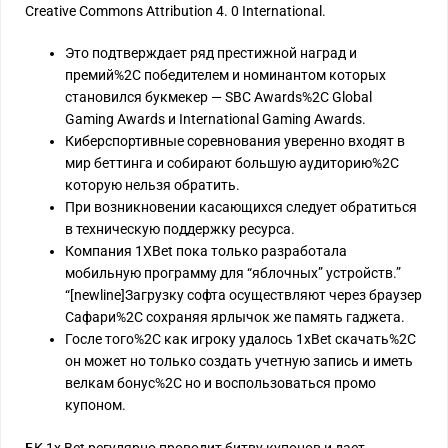
Creative Commons Attribution 4. 0 International.
Это подтверждает ряд престижной наград и
премий%2C победителем и номинантом которых
становился букмекер — SBC Awards%2C Global
Gaming Awards и International Gaming Awards.
Киберспортивные соревнования уверенно входят в
мир беттинга и собирают большую аудиторию%2C
которую нельзя обратить.
При возникновении касающихся следует обратиться
в техническую поддержку ресурса.
Компания 1XBet пока только разработала
мобильную программу для “яблочных” устройств.”
“[newline]Загрузку софта осуществляют через браузер
Сафари%2C сохраняя ярлычок же память гаджета.
Госле того%2C как игроку удалось 1xBet скачать%2C
он может но только создать учетную запись и иметь
велкам бонус%2C но и воспользоваться промо
купоном.
БК 1x Bet регулярно проводит битву купонов и дает