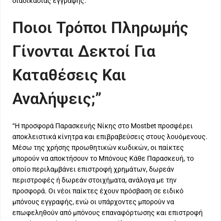
διαδικασίας εγγραφής.
Ποιοι Τρόποι Πληρωμής
Γίνονται Δεκτοί Για
Καταθέσεις Και
Αναλήψεις;”
“Η προσφορά Παρασκευής Νίκης στο Mostbet προσφέρει
αποκλειστικά κίνητρα και επιβραβεύσεις στους λουόμενους.
Μέσω της χρήσης προωθητικών κωδικών, οι παίκτες
μπορούν να αποκτήσουν το Μπόνους Κάθε Παρασκευή, το
οποίο περιλαμβάνει επιστροφή χρημάτων, δωρεάν
περιστροφές ή δωρεάν στοιχήματα, ανάλογα με την
προσφορά. Οι νέοι παίκτες έχουν πρόσβαση σε ειδικό
μπόνους εγγραφής, ενώ οι υπάρχοντες μπορούν να
επωφεληθούν από μπόνους επαναφόρτωσης και επιστροφή