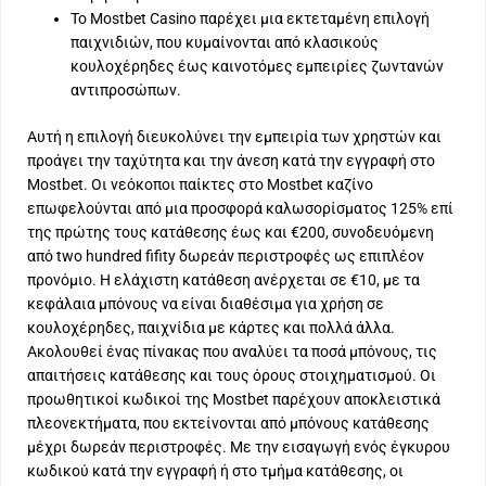
Το Mostbet Casino παρέχει μια εκτεταμένη επιλογή
παιχνιδιών, που κυμαίνονται από κλασικούς
κουλοχέρηδες έως καινοτόμες εμπειρίες ζωντανών
αντιπροσώπων.
Αυτή η επιλογή διευκολύνει την εμπειρία των χρηστών και
προάγει την ταχύτητα και την άνεση κατά την εγγραφή στο
Mostbet. Οι νεόκοποι παίκτες στο Mostbet καζίνο
επωφελούνται από μια προσφορά καλωσορίσματος 125% επί
της πρώτης τους κατάθεσης έως και €200, συνοδευόμενη
από two hundred fifity δωρεάν περιστροφές ως επιπλέον
προνόμιο. Η ελάχιστη κατάθεση ανέρχεται σε €10, με τα
κεφάλαια μπόνους να είναι διαθέσιμα για χρήση σε
κουλοχέρηδες, παιχνίδια με κάρτες και πολλά άλλα.
Ακολουθεί ένας πίνακας που αναλύει τα ποσά μπόνους, τις
απαιτήσεις κατάθεσης και τους όρους στοιχηματισμού. Οι
προωθητικοί κωδικοί της Mostbet παρέχουν αποκλειστικά
πλεονεκτήματα, που εκτείνονται από μπόνους κατάθεσης
μέχρι δωρεάν περιστροφές. Με την εισαγωγή ενός έγκυρου
κωδικού κατά την εγγραφή ή στο τμήμα κατάθεσης, οι