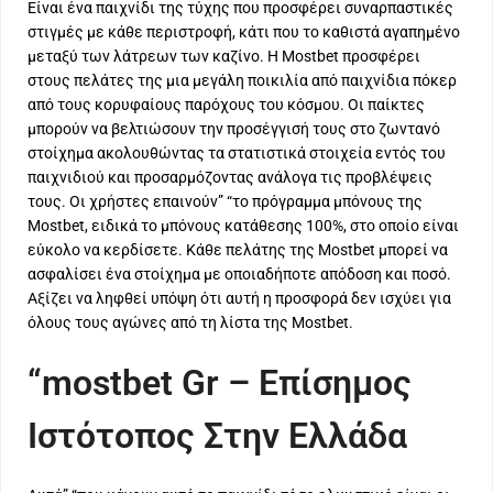
Είναι ένα παιχνίδι της τύχης που προσφέρει συναρπαστικές
στιγμές με κάθε περιστροφή, κάτι που το καθιστά αγαπημένο
μεταξύ των λάτρεων των καζίνο. Η Mostbet προσφέρει
στους πελάτες της μια μεγάλη ποικιλία από παιχνίδια πόκερ
από τους κορυφαίους παρόχους του κόσμου. Οι παίκτες
μπορούν να βελτιώσουν την προσέγγισή τους στο ζωντανό
στοίχημα ακολουθώντας τα στατιστικά στοιχεία εντός του
παιχνιδιού και προσαρμόζοντας ανάλογα τις προβλέψεις
τους. Οι χρήστες επαινούν” “το πρόγραμμα μπόνους της
Mostbet, ειδικά το μπόνους κατάθεσης 100%, στο οποίο είναι
εύκολο να κερδίσετε. Κάθε πελάτης της Mostbet μπορεί να
ασφαλίσει ένα στοίχημα με οποιαδήποτε απόδοση και ποσό.
Αξίζει να ληφθεί υπόψη ότι αυτή η προσφορά δεν ισχύει για
όλους τους αγώνες από τη λίστα της Mostbet.
“mostbet Gr – Επίσημος
Ιστότοπος Στην Ελλάδα