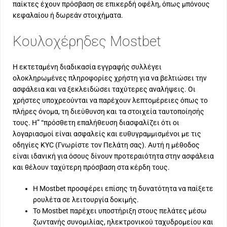
παίκτες έχουν πρόσβαση σε επικερδή οφέλη, όπως μπόνους
κεφαλαίου ή δωρεάν στοιχήματα.
Κουλοχέρηδες Mostbet
Η εκτεταμένη διαδικασία εγγραφής συλλέγει
ολοκληρωμένες πληροφορίες χρήστη για να βελτιώσει την
ασφάλεια και να ξεκλειδώσει ταχύτερες αναλήψεις. Οι
χρήστες υποχρεούνται να παρέχουν λεπτομέρειες όπως το
πλήρες όνομα, τη διεύθυνση και τα στοιχεία ταυτοποίησής
τους. Η” “πρόσθετη επαλήθευση διασφαλίζει ότι οι
λογαριασμοί είναι ασφαλείς και ευθυγραμμισμένοι με τις
οδηγίες KYC (Γνωρίστε τον Πελάτη σας). Αυτή η μέθοδος
είναι ιδανική για όσους δίνουν προτεραιότητα στην ασφάλεια
και θέλουν ταχύτερη πρόσβαση στα κέρδη τους.
Η Mostbet προσφέρει επίσης τη δυνατότητα να παίξετε
ρουλέτα σε λειτουργία δοκιμής.
Το Mostbet παρέχει υποστήριξη στους πελάτες μέσω
ζωντανής συνομιλίας, ηλεκτρονικού ταχυδρομείου και