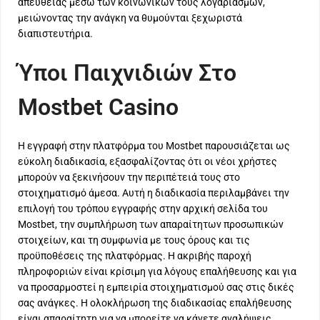
απευθείας μέσω των κοινωνικών τους λογαριασμών,
μειώνοντας την ανάγκη να θυμούνται ξεχωριστά
διαπιστευτήρια.
Ύποι Παιχνιδιών Στο
Mostbet Casino
Η εγγραφή στην πλατφόρμα του Mostbet παρουσιάζεται ως
εύκολη διαδικασία, εξασφαλίζοντας ότι οι νέοι χρήστες
μπορούν να ξεκινήσουν την περιπέτειά τους στο
στοιχηματισμό άμεσα. Αυτή η διαδικασία περιλαμβάνει την
επιλογή του τρόπου εγγραφής στην αρχική σελίδα του
Mostbet, την συμπλήρωση των απαραίτητων προσωπικών
στοιχείων, και τη συμφωνία με τους όρους και τις
προϋποθέσεις της πλατφόρμας. Η ακριβής παροχή
πληροφοριών είναι κρίσιμη για λόγους επαλήθευσης και για
να προσαρμοστεί η εμπειρία στοιχηματισμού σας στις δικές
σας ανάγκες. Η ολοκλήρωση της διαδικασίας επαλήθευσης
είναι απαραίτητη για να μπορείτε να κάνετε αναλήψεις