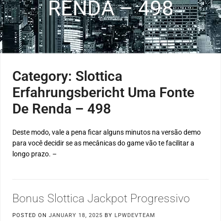
RENDA – 498
Category:
Slottica
Erfahrungsbericht Uma Fonte
De Renda – 498
Deste modo, vale a pena ficar alguns minutos na versão demo
para você decidir se as mecânicas do game vão te facilitar a
longo prazo. –
Bonus Slottica Jackpot Progressivo
POSTED ON
JANUARY 18, 2025
BY
LPWDEVTEAM