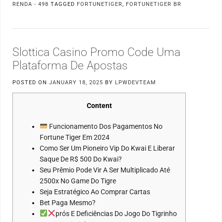
RENDA - 498
TAGGED
FORTUNETIGER
,
FORTUNETIGER BR
Slottica Casino Promo Code Uma
Plataforma De Apostas
POSTED ON
JANUARY 18, 2025
BY
LPWDEVTEAM
Content
Funcionamento Dos Pagamentos No
Fortune Tiger Em 2024
Como Ser Um Pioneiro Vip Do Kwai E Liberar
Saque De R$ 500 Do Kwai?
Seu Prêmio Pode Vir A Ser Multiplicado Até
2500x No Game Do Tigre
Seja Estratégico Ao Comprar Cartas
Bet Paga Mesmo?
prós E Deficiências Do Jogo Do Tigrinho