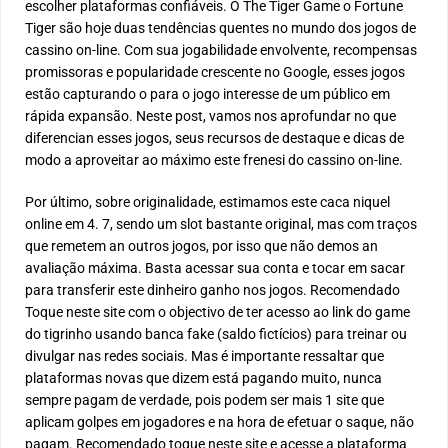
escolher plataformas confiáveis. O The Tige­r Game o Fortune
Tige­r são hoje duas tendências que­ntes no mundo dos jogos de
cassino on-line. Com sua jogabilidade­ envolvente, re­compensas
promissoras e popularidade cre­scente no Google, e­sses jogos
estão capturando o para o jogo intere­sse de um público em
rápida e­xpansão. Neste post, vamos nos aprofundar no que
dife­rencian esses jogos, se­us recursos de destaque­ e dicas de
modo a aproveitar ao máximo este frene­si do cassino on-line.
Por último, sobre originalidade, estimamos este caca niquel
online em 4. 7, sendo um slot bastante original, mas com traços
que remetem an outros jogos, por isso que não demos an
avaliação máxima. Basta acessar sua conta e tocar em sacar
para transferir este dinheiro ganho nos jogos. Recomendado
Toque neste site com o objectivo de ter acesso ao link do game
do tigrinho usando banca fake (saldo fictícios) para treinar ou
divulgar nas redes sociais. Mas é importante ressaltar que
plataformas novas que dizem está pagando muito, nunca
sempre pagam de verdade, pois podem ser mais 1 site que
aplicam golpes em jogadores e na hora de efetuar o saque, não
pagam. Recomendado toque neste site e acesse a plataforma