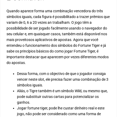
Quando aparece forma uma combinação vencedora do três
símbolos iguais, cada figura é possibilitado a trazer prêmios que
variam de 0, 6 a 20 vezes an trabalham. O jogo têm a
possibilidade de ser jogado facilmente usando o navegador do
seu celular e, em quaisquer casos, também está disponível nos
mais proveitosos aplicativos de apostas. Agora que você
entendeu o funcionamento dos símbolos do Fortune Tiger e já
sabe os princípios básicos do como jogar Fortune Tiger, é
importante destacar que aparecem por vezes diferentes modos
do apostas.
Dessa forma, com o objectivo de que o jogador consiga
vencer neste slot, ele precisa fazer uma combinação de 3
símbolos iguais.
Aliás, o Tigre também é um símbolo Wild, ou mesmo que,
pode substituir outras cartas para potencializar os
ganhos.
Jogar fortune tiger, pode lhe custar dinheiro real e este
jogo, não pode ser considerado como uma forma de