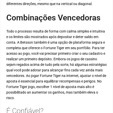
diferentes direções, mesmo que na vertical ou diagonal.
Combinações Vencedoras
Todo o processo resulta de forma com calma simples e intuitiva
e os limites são mostrados após depositar e deter saldo em
conta. A Betsson também é uma opção de plataforma segura e
completa que oferece o Fortune Tiger em seu portfólio. Para ter
acesso ao jogo, você vai precisar primeiro criar o seu cadastro e
realizar um primeiro depósito. Embora os jogos de cassino
sejam regados acima de tudo pela sorte, há algumas estratégias
qual você pode adotar para alcançar fins cada vez ainda mais
vencedores. Ao jogar Fortune Tiger na internet, ajustar o nível de
aposta é essencial para equilibrar recompensas e perigos. No
Fortune Tiger jogo, escolher 1 nível de aposta mais alto é
possibilitado an aumentar os ganhos, mas também eleva o
risco.
É Confiável?