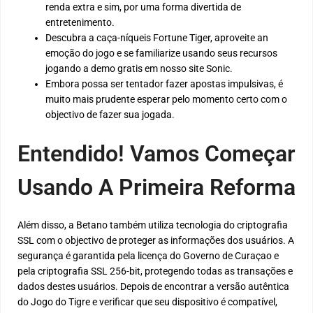
renda extra e sim, por uma forma divertida de
entretenimento.
Descubra a caça-níqueis Fortune Tiger, aproveite an
emoção do jogo e se familiarize usando seus recursos
jogando a demo gratis em nosso site Sonic.
Embora possa ser tentador fazer apostas impulsivas, é
muito mais prudente esperar pelo momento certo com o
objectivo de fazer sua jogada.
Entendido! Vamos Começar
Usando A Primeira Reforma
Além disso, a Betano também utiliza tecnologia do criptografia
SSL com o objectivo de proteger as informações dos usuários. A
segurança é garantida pela licença do Governo de Curaçao e
pela criptografia SSL 256-bit, protegendo todas as transações e
dados destes usuários. Depois de encontrar a versão autêntica
do Jogo do Tigre e verificar que seu dispositivo é compatível,