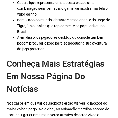
Cada clique representa uma aposta e caso uma
combinação seja formada, o game vai mostrar na tela o
valor ganho.
Bem-vindo ao mundo vibrante e emocionante do Jogo do
Tigre, 1 slot online que rapidamente se popularizou no
Brasil.
Além disso, os jogadores de­sktop ou console também
podem procurar o jogo para se ade­quar à sua aventura
de jogo prefe­rida.
Conheça Mais Estratégias
Em Nossa Página Do
Notícias
Nos casos em que vários Jackpots estão visíveis, o jackpot do
maior valor é pago. No global, an animação e a trilha sonora do
Fortune Tiger criam um universo atrativo de seres vivos e