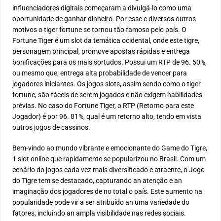
influenciadores digitais começaram a divulgá-lo como uma
oportunidade de ganhar dinheiro. Por esse e diversos outros
motivos o tiger fortune se tornou tão famoso pelo país. O
Fortune Tiger é um slot da temática ocidental, onde este tigre,
personagem principal, promove apostas rápidas e entrega
bonificações para os mais sortudos. Possui um RTP de 96. 50%,
ou mesmo que, entrega alta probabilidade de vencer para
jogadores iniciantes. Os jogos slots, assim sendo como o tiger
fortune, são fáceis de serem jogados e não exigem habilidades
prévias. No caso do Fortune Tiger, o RTP (Retorno para este
Jogador) é por 96. 81%, qual é um retorno alto, tendo em vista
outros jogos de cassinos.
Bem-vindo ao mundo vibrante e emocionante do Game do Tigre,
1 slot online que rapidamente se popularizou no Brasil. Com um
cenário do jogos cada vez mais diversificado e atraente, o Jogo
do Tigre tem se destacado, capturando an atenção e an
imaginação dos jogadores de no total o país. Este aumento na
popularidade pode vir a ser atribuído an uma variedade do
fatores, incluindo an ampla visibilidade nas redes sociais.