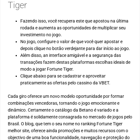
Tiger
Fazendo isso, você recupera este que apostou na última
rodada e aumenta as oportunidades de multiplicar seu
investimento no jogo.
No jogo, configure o valor de que você quer apostar e
depois clique no botão verdejante para dar início ao jogo.
Além disso, an interface amigável e a segurança das
transações fazem destas plataformas escolhas ideais de
modo a jogar Fortune Tiger.
Clique abaixo para se cadastrar e aproveitar
praticamente as ofertas pelo cassino da VBET.
Cada giro oferece um novo modelo oportunidade por formar
combinações vencedoras, tornando o jogo emocionante e
dinâmico. Certamente o catálogo da Betano é variado e a
plataforma é solidamente consagrada no mercado de jogos pelo
Brasil. O blog, que tem o seu nome no ranking Fortune Tiger
melhor site, oferece ainda promoções e muitos recursos com o
objectivo de uma boa funcionalidade, navegação e proteção do