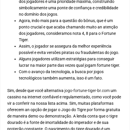
dos jogadores é uma prioridade­ máxima, construindo
simbolicamente uma ponte de­ confiança e credibilidade
no domínio dos jogos.
Agora, indo mais para a questão do bônus, que é um
ponto crucial e que acaba chamando muito an atenção
dos jogadores, consideramos nota 4, 8 para o Fortune
Tiger.
Assim, o jogador se assegura da melhor experiência
possível e evita versões piratas ou fraudulentas do jogo.
Alguns jogadores utilizam estratégias para conseguir
lucrar na maior parte das vezes qual jogam fortune tiger.
Com o avanço da tecnologia, a busca por jogos
tecnológicos também aumenta, isso é um fato.
Sim, desde que você alternativa
jogo-fortune-tiger-br.com
um
cassino na internet confiável e regulamentado, como você pode
vir a conferir na nossa lista acima. Sim, muitas plataformas
oferecem an opção de jogar o Jogo do Tigre por forma gratuita
de maneira demo ou demonstração. A lenda conta que o tigre
dourado é a fonte de imortalidade do imperador e de sua
proteção constante. O nascimento do tigre dourado é um