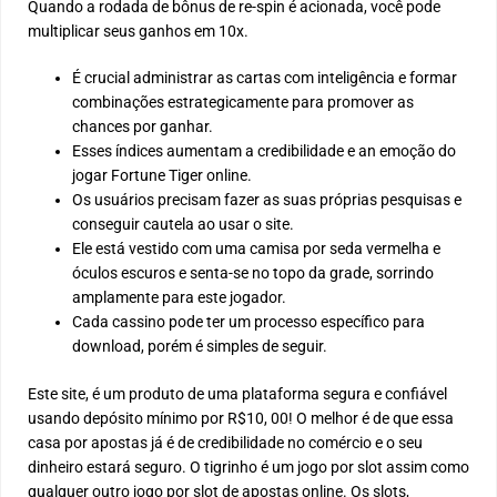
Quando a rodada de bônus de re-spin é acionada, você pode
multiplicar seus ganhos em 10x.
É crucial administrar as cartas com inteligência e formar
combinações estrategicamente para promover as
chances por ganhar.
Esses índices aumentam a credibilidade e an emoção do
jogar Fortune Tiger online.
Os usuários precisam fazer as suas próprias pesquisas e
conseguir cautela ao usar o site.
Ele está vestido com uma camisa por seda vermelha e
óculos escuros e senta-se no topo da grade, sorrindo
amplamente para este jogador.
Cada cassino pode ter um processo específico para
download, porém é simples de seguir.
Este site, é um produto de uma plataforma segura e confiável
usando depósito mínimo por R$10, 00! O melhor é de que essa
casa por apostas já é de credibilidade no comércio e o seu
dinheiro estará seguro. O tigrinho é um jogo por slot assim como
qualquer outro jogo por slot de apostas online. Os slots,