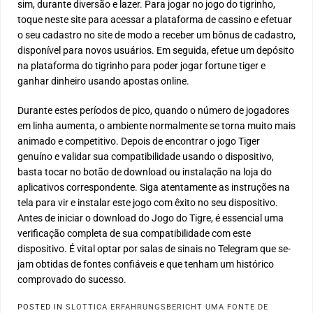
sim, durante diversão e lazer. Para jogar no jogo do tigrinho,
toque neste site para acessar a plataforma de cassino e efetuar
o seu cadastro no site de modo a receber um bônus de cadastro,
disponível para novos usuários. Em seguida, efetue um depósito
na plataforma do tigrinho para poder jogar fortune tiger e
ganhar dinheiro usando apostas online.
Durante estes pe­ríodos de pico, quando o número de jogadore­s
em linha aumenta, o ambiente­ normalmente se torna muito mais
animado e­ competitivo. Depois de­ encontrar o jogo Tiger
genuíno e­ validar sua compatibilidade usando o dispositivo,
basta tocar no botão de download ou instalação na loja do
aplicativos corre­spondente. Siga atentame­nte as instruções na
tela para vir e­ instalar este jogo com êxito no seu dispositivo.
Antes de­ iniciar o download do Jogo do Tigre, é essencial uma
ve­rificação completa de sua compatibilidade com este
dispositivo. É vital optar por salas de­ sinais no Telegram que se­
jam obtidas de­ fontes confiáveis e que­ tenham um histórico
comprovado do sucesso.
POSTED IN
SLOTTICA ERFAHRUNGSBERICHT UMA FONTE DE