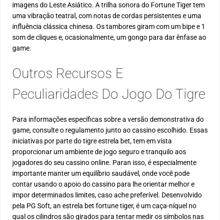
imagens do Leste Asiático. A trilha sonora do Fortune Tiger tem
uma vibração teatral, com notas de cordas persistentes e uma
influência clássica chinesa. Os tambores giram com um bipe e 1
som de cliques e, ocasionalmente, um gongo para dar ênfase ao
game.
Outros Recursos E
Peculiaridades Do Jogo Do Tigre
Para informações específicas sobre a versão demonstrativa do
game, consulte o regulamento junto ao cassino escolhido. Essas
iniciativas por parte do tigre estrela bet, tem em vista
proporcionar um ambiente de jogo seguro e tranquilo aos
jogadores do seu cassino online. Paran isso, é especialmente
importante manter um equilíbrio saudável, onde você pode
contar usando o apoio do cassino para lhe orientar melhor e
impor determinados limites, caso ache preferível. Desenvolvido
pela PG Soft, an estrela bet fortune tiger, é um caça-níquel no
qual os cilindros são girados para tentar medir os símbolos nas