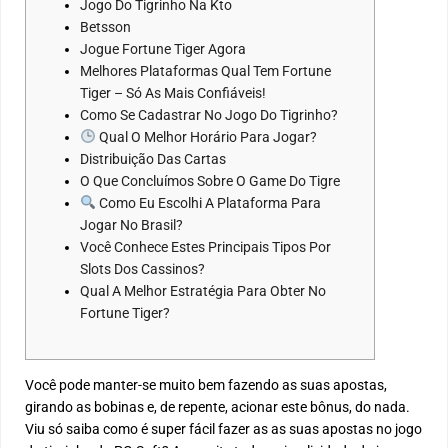
Jogo Do Tigrinho Na Kto
Betsson
Jogue Fortune Tiger Agora
Melhores Plataformas Qual Tem Fortune
Tiger – Só As Mais Confiáveis!
Como Se Cadastrar No Jogo Do Tigrinho?
Qual O Melhor Horário Para Jogar?
Distribuição Das Cartas
O Que Concluímos Sobre O Game Do Tigre
Como Eu Escolhi A Plataforma Para
Jogar No Brasil?
Você Conhece Estes Principais Tipos Por
Slots Dos Cassinos?
Qual A Melhor Estratégia Para Obter No
Fortune Tiger?
Você pode manter-se muito bem fazendo as suas apostas,
girando as bobinas e, de repente, acionar este bônus, do nada.
Viu só saiba como é super fácil fazer as as suas apostas no jogo