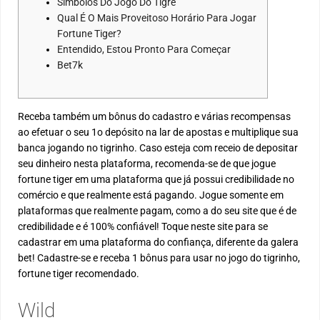
Símbolos Do Jogo Do Tigre
Qual É O Mais Proveitoso Horário Para Jogar
Fortune Tiger?
Entendido, Estou Pronto Para Começar
Bet7k
Receba também um bônus do cadastro e várias recompensas
ao efetuar o seu 1o depósito na lar de apostas e multiplique sua
banca jogando no tigrinho. Caso esteja com receio de depositar
seu dinheiro nesta plataforma, recomenda-se de que jogue
fortune tiger em uma plataforma que já possui credibilidade no
comércio e que realmente está pagando. Jogue somente em
plataformas que realmente pagam, como a do seu site que é de
credibilidade e é 100% confiável! Toque neste site para se
cadastrar em uma plataforma do confiança, diferente da galera
bet! Cadastre-se e receba 1 bônus para usar no jogo do tigrinho,
fortune tiger recomendado.
Wild