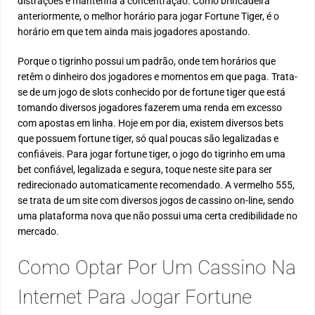
distrações e mantenha a concentração. Como brincadeira
anteriormente, o melhor horário para jogar Fortune Tiger, é o
horário em que tem ainda mais jogadores apostando.
Porque o tigrinho possui um padrão, onde tem horários que
retêm o dinheiro dos jogadores e momentos em que paga. Trata-
se de um jogo de slots conhecido por de fortune tiger que está
tomando diversos jogadores fazerem uma renda em excesso
com apostas em linha. Hoje em por dia, existem diversos bets
que possuem fortune tiger, só qual poucas são legalizadas e
confiáveis. Para jogar fortune tiger, o jogo do tigrinho em uma
bet confiável, legalizada e segura, toque neste site para ser
redirecionado automaticamente recomendado. A vermelho 555,
se trata de um site com diversos jogos de cassino on-line, sendo
uma plataforma nova que não possui uma certa credibilidade no
mercado.
Como Optar Por Um Cassino Na
Internet Para Jogar Fortune