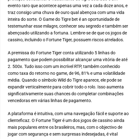
evento raro que acontece apenas uma vez a cada doze anos, e
traz consigo uma chuva de ouro qual abençoa com uma vida
inteira do sorte. O Game do Tigre bet é an oportunidade de
testemunhar esse milagre, conhecer seu segredo e também ser
abençoado utilizando a fortuna. Lembre-se de que os jogos de
cassino, incluindo o Fortune Tiger, possuem riscos atrelados.
A premissa do Fortune Tiger conta utilizando 5 linhas do
pagamento que podem possibilitar alcançar uma vitória de até
2. 500x. Tudo isso com um incrível RTP, também conhecido
como taxa do retorno no game, de 96, 81% e uma volatilidade
média. Quando o símbolo Wild do Tigre aparece, ele pode se
expandir verticalmente para cobrir todo o rolo. Isso aumenta
significativamente suas chances do completar combinações
vencedoras em várias linhas de pagamento.
A plataforma é intuitiva, com uma navegação fácil e suporte ao
clienteficaz. O Fortune Tiger é um dos jogos de cassino ainda
mais populares entre os brasileiros, mas, com o objectivo de
jogar com segurança e sem surpresas indesejadas, é vital