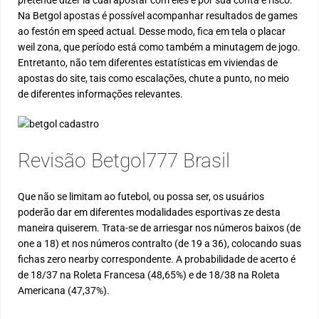
pretende dizer la cual apostar com eles é por sua conta e risco.
Na Betgol apostas é possível acompanhar resultados de games
ao festón em speed actual. Desse modo, fica em tela o placar
weil zona, que período está como também a minutagem de jogo.
Entretanto, não tem diferentes estatísticas em viviendas de
apostas do site, tais como escalações, chute a punto, no meio
de diferentes informações relevantes.
Revisão Betgol777 Brasil
Que não se limitam ao futebol, ou possa ser, os usuários
poderão dar em diferentes modalidades esportivas ze desta
maneira quiserem. Trata-se de arriesgar nos números baixos (de
one a 18) et nos números contralto (de 19 a 36), colocando suas
fichas zero nearby correspondente. A probabilidade de acerto é
de 18/37 na Roleta Francesa (48,65%) e de 18/38 na Roleta
Americana (47,37%).