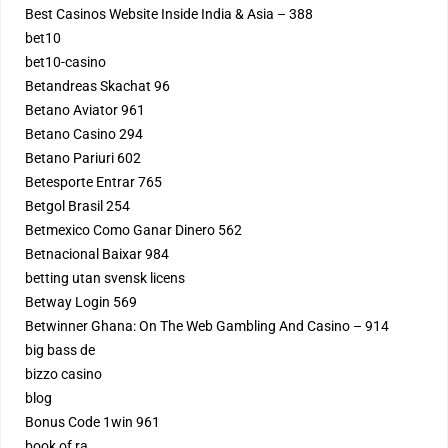
Best Casinos Website Inside India & Asia – 388
bet10
bet10-casino
Betandreas Skachat 96
Betano Aviator 961
Betano Casino 294
Betano Pariuri 602
Betesporte Entrar 765
Betgol Brasil 254
Betmexico Como Ganar Dinero 562
Betnacional Baixar 984
betting utan svensk licens
Betway Login 569
Betwinner Ghana: On The Web Gambling And Casino – 914
big bass de
bizzo casino
blog
Bonus Code 1win 961
book of ra