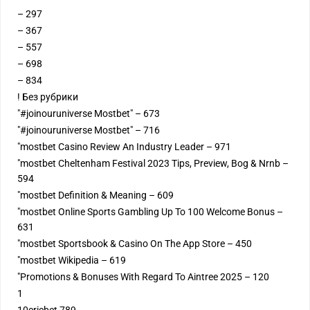
– 297
– 367
– 557
– 698
– 834
! Без рубрики
"#joinouruniverse Mostbet" – 673
"#joinouruniverse Mostbet" – 716
"mostbet Casino Review An Industry Leader – 971
"mostbet Cheltenham Festival 2023 Tips, Preview, Bog & Nrnb –
594
"mostbet Definition & Meaning – 609
"mostbet Online Sports Gambling Up To 100 Welcome Bonus –
631
"‎mostbet Sportsbook & Casino On The App Store – 450
"mostbet Wikipedia – 619
"Promotions & Bonuses With Regard To Aintree 2025 – 120
1