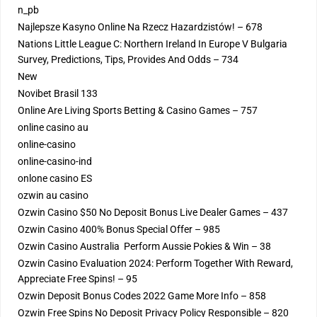
n_pb
Najlepsze Kasyno Online Na Rzecz Hazardzistów! – 678
Nations Little League C: Northern Ireland In Europe V Bulgaria
Survey, Predictions, Tips, Provides And Odds – 734
New
Novibet Brasil 133
Online Are Living Sports Betting & Casino Games – 757
online casino au
online-casino
online-casino-ind
onlone casino ES
ozwin au casino
Ozwin Casino $50 No Deposit Bonus Live Dealer Games – 437
Ozwin Casino 400% Bonus Special Offer – 985
Ozwin Casino Australia ️ Perform Aussie Pokies & Win – 38
Ozwin Casino Evaluation 2024: Perform Together With Reward,
Appreciate Free Spins! – 95
Ozwin Deposit Bonus Codes 2022 Game More Info – 858
Ozwin Free Spins No Deposit Privacy Policy Responsible – 820