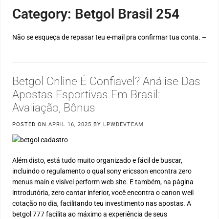
Category:
Betgol Brasil 254
Não se esqueça de repasar teu e-mail pra confirmar tua conta. –
Betgol Online É Confiavel? Análise Das
Apostas Esportivas Em Brasil:
Avaliação, Bônus
POSTED ON
APRIL 16, 2025
BY
LPWDEVTEAM
Além disto, está tudo muito organizado e fácil de buscar,
incluindo o regulamento o qual sony ericsson encontra zero
menus main e visível perform web site. E também, na página
introdutória, zero cantar inferior, você encontra o canon weil
cotação no dia, facilitando teu investimento nas apostas. A
betgol 777 facilita ao máximo a experiência de seus