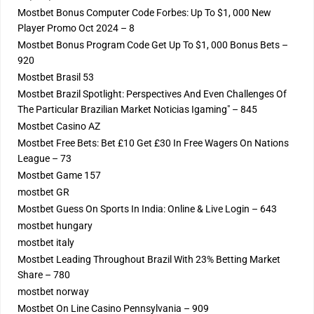
Mostbet Bonus Computer Code Forbes: Up To $1, 000 New
Player Promo Oct 2024 – 8
Mostbet Bonus Program Code Get Up To $1, 000 Bonus Bets –
920
Mostbet Brasil 53
Mostbet Brazil Spotlight: Perspectives And Even Challenges Of
The Particular Brazilian Market Noticias Igaming" – 845
Mostbet Casino AZ
Mostbet Free Bets: Bet £10 Get £30 In Free Wagers On Nations
League – 73
Mostbet Game 157
mostbet GR
Mostbet Guess On Sports In India: Online & Live Login – 643
mostbet hungary
mostbet italy
Mostbet Leading Throughout Brazil With 23% Betting Market
Share – 780
mostbet norway
Mostbet On Line Casino Pennsylvania – 909