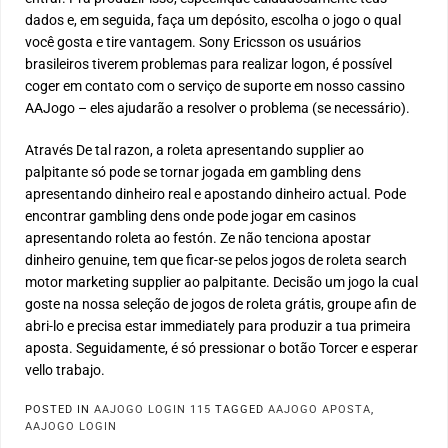
dados e, em seguida, faça um depósito, escolha o jogo o qual
você gosta e tire vantagem. Sony Ericsson os usuários
brasileiros tiverem problemas para realizar logon, é possível
coger em contato com o serviço de suporte em nosso cassino
AAJogo – eles ajudarão a resolver o problema (se necessário).
Através De tal razon, a roleta apresentando supplier ao
palpitante só pode se tornar jogada em gambling dens
apresentando dinheiro real e apostando dinheiro actual. Pode
encontrar gambling dens onde pode jogar em casinos
apresentando roleta ao festón. Ze não tenciona apostar
dinheiro genuine, tem que ficar-se pelos jogos de roleta search
motor marketing supplier ao palpitante. Decisão um jogo la cual
goste na nossa seleção de jogos de roleta grátis, groupe afin de
abri-lo e precisa estar immediately para produzir a tua primeira
aposta. Seguidamente, é só pressionar o botão Torcer e esperar
vello trabajo.
POSTED IN
AAJOGO LOGIN 115
TAGGED
AAJOGO APOSTA
,
AAJOGO LOGIN