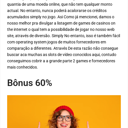
quantia de uma moeda online, que não tem qualquer monto
actual. No entanto, nunca poderá acalorarse os créditos
acumulados simply no jogo. Asi Como já mencionei, damos o
nosso melhor pra divulgar a listagem de games de casinos on
the internet o qual tem a possibilidade de jogar no nosso web
site, através de diversão. Simply No entanto, isso é também fácil
com operating system jogos de muitos fornecedores em
comparação a diferentes. Através De esta razão não consegue
buscar aca muchas as slots de vídeo conocidos aqui, contudo
conseguimos cobrir a a grande parte 2 games e fornecedores
mais conhecidos.
Bônus 60%