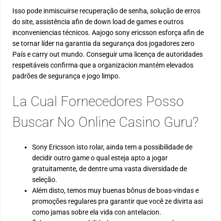
Isso pode inmiscuirse recuperação de senha, solução de erros
do site, assistência afin de down load de games e outros
inconveniencias técnicos. Aajogo sony ericsson esforça afin de
se tornar líder na garantia da segurança dos jogadores zero
País e carry out mundo. Conseguir uma licença de autoridades
respeitáveis ​​confirma que a organizacion mantém elevados
padrões de segurança e jogo limpo.
La Cual Fornecedores Posso
Buscar No Online Casino Guru?
Sony Ericsson isto rolar, ainda tem a possibilidade de
decidir outro game o qual esteja apto a jogar
gratuitamente, de dentre uma vasta diversidade de
seleção.
Além disto, temos muy buenas bônus de boas-vindas e
promoções regulares pra garantir que você ze divirta asi
como jamas sobre ela vida con antelacion.