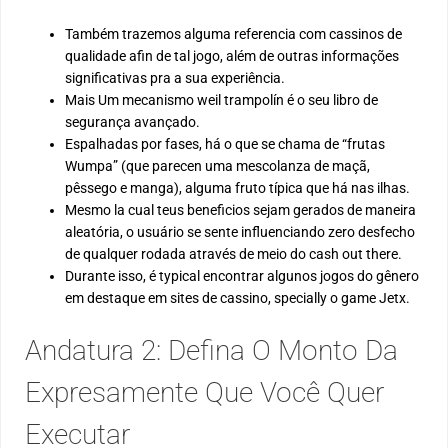
Também trazemos alguma referencia com cassinos de
qualidade afin de tal jogo, além de outras informações
significativas pra a sua experiência.
Mais Um mecanismo weil trampolín é o seu libro de
segurança avançado.
Espalhadas por fases, há o que se chama de “frutas
Wumpa” (que parecen uma mescolanza de maçã,
pêssego e manga), alguma fruto típica que há nas ilhas.
Mesmo la cual teus beneficios sejam gerados de maneira
aleatória, o usuário se sente influenciando zero desfecho
de qualquer rodada através de meio do cash out there.
Durante isso, é typical encontrar algunos jogos do gênero
em destaque em sites de cassino, specially o game Jetx.
Andatura 2: Defina O Monto Da
Expresamente Que Você Quer
Executar