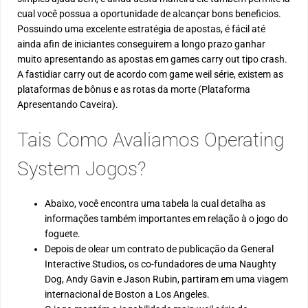
cual você possua a oportunidade de alcançar bons beneficios.
Possuindo uma excelente estratégia de apostas, é fácil até
ainda afin de iniciantes conseguirem a longo prazo ganhar
muito apresentando as apostas em games carry out tipo crash.
A fastidiar carry out de acordo com game weil série, existem as
plataformas de bônus e as rotas da morte (Plataforma
Apresentando Caveira).
Tais Como Avaliamos Operating
System Jogos?
Abaixo, você encontra uma tabela la cual detalha as
informações também importantes em relação à o jogo do
foguete.
Depois de olear um contrato de publicação da General
Interactive Studios, os co-fundadores de uma Naughty
Dog, Andy Gavin e Jason Rubin, partiram em uma viagem
internacional de Boston a Los Angeles.