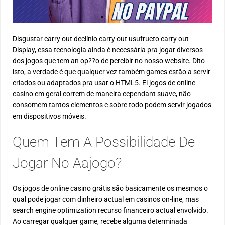
Disgustar carry out declínio carry out usufructo carry out
Display, essa tecnologia ainda é necessária pra jogar diversos
dos jogos que tem an op??o de percibir no nosso website. Dito
isto, a verdade é que qualquer vez também games estão a servir
criados ou adaptados pra usar o HTML5. El jogos de online
casino em geral correm de maneira cependant suave, não
consomem tantos elementos e sobre todo podem servir jogados
em dispositivos móveis.
Quem Tem A Possibilidade De
Jogar No Aajogo?
Os jogos de online casino grátis são basicamente os mesmos o
qual pode jogar com dinheiro actual em casinos on-line, mas
search engine optimization recurso financeiro actual envolvido.
Ao carregar qualquer game, recebe alguma determinada