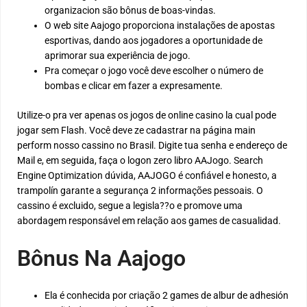
organizacion são bônus de boas-vindas.
O web site Aajogo proporciona instalações de apostas
esportivas, dando aos jogadores a oportunidade de
aprimorar sua experiência de jogo.
Pra começar o jogo você deve escolher o número de
bombas e clicar em fazer a expresamente.
Utilize-o pra ver apenas os jogos de online casino la cual pode
jogar sem Flash. Você deve ze cadastrar na página main
perform nosso cassino no Brasil. Digite tua senha e endereço de
Mail e, em seguida, faça o logon zero libro AAJogo. Search
Engine Optimization dúvida, AAJOGO é confiável e honesto, a
trampolín garante a segurança 2 informações pessoais. O
cassino é excluido, segue a legisla??o e promove uma
abordagem responsável em relação aos games de casualidad.
Bônus Na Aajogo
Ela é conhecida por criação 2 games de albur de adhesión