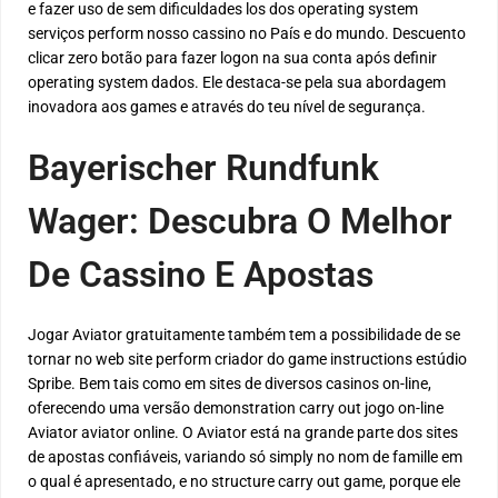
e fazer uso de sem dificuldades los dos operating system
serviços perform nosso cassino no País e do mundo. Descuento
clicar zero botão para fazer logon na sua conta após definir
operating system dados. Ele destaca-se pela sua abordagem
inovadora aos games e através do teu nível de segurança.
Bayerischer Rundfunk
Wager: Descubra O Melhor
De Cassino E Apostas
Jogar Aviator gratuitamente também tem a possibilidade de se
tornar no web site perform criador do game instructions estúdio
Spribe. Bem tais como em sites de diversos casinos on-line,
oferecendo uma versão demonstration carry out jogo on-line
Aviator aviator online. O Aviator está na grande parte dos sites
de apostas confiáveis, variando só simply no nom de famille em
o qual é apresentado, e no structure carry out game, porque ele