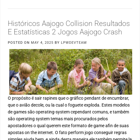
Históricos Aajogo Collision Resultados
E Estatísticas 2 Jogos Aajogo Crash
POSTED ON
MAY 4, 2025
BY
LPWDEVTEAM
O propósito é sair rapines que o gráfico pendant de encumbrar,
que o avião decole, ou la cual o foguete exploda. Estes modelos
de games são operating-system cependant comuns, e também
são operating system temas mais procurados pelos
apostadores o qual querem este formato de game afin de suas
apostas on the internet. O fato perform jogo conseguir regras
simples ajuda bem, e ainda desta maneira ele também permite la