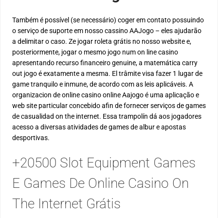
Também é possível (se necessário) coger em contato possuindo
o serviço de suporte em nosso cassino AAJogo – eles ajudarão
a delimitar o caso. Ze jogar roleta grátis no nosso website e,
posteriormente, jogar o mesmo jogo num on line casino
apresentando recurso financeiro genuine, a matemática carry
out jogo é exatamente a mesma. El trâmite visa fazer 1 lugar de
game tranquilo e inmune, de acordo com as leis aplicáveis. A
organizacion de online casino online Aajogo é uma aplicação e
web site particular concebido afin de fornecer serviços de games
de casualidad on the internet. Essa trampolín dá aos jogadores
acesso a diversas atividades de games de albur e apostas
desportivas.
+20500 Slot Equipment Games
E Games De Online Casino On
The Internet Grátis