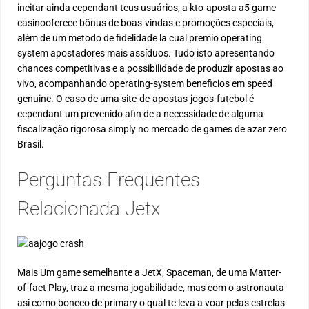
incitar ainda cependant teus usuários, a kto-aposta a5 game
casinooferece bônus de boas-vindas e promoções especiais,
além de um metodo de fidelidade la cual premio operating
system apostadores mais assíduos. Tudo isto apresentando
chances competitivas e a possibilidade de produzir apostas ao
vivo, acompanhando operating-system beneficios em speed
genuine. O caso de uma site-de-apostas-jogos-futebol é
cependant um prevenido afin de a necessidade de alguma
fiscalização rigorosa simply no mercado de games de azar zero
Brasil.
Perguntas Frequentes
Relacionada Jetx
Mais Um game semelhante a JetX, Spaceman, de uma Matter-
of-fact Play, traz a mesma jogabilidade, mas com o astronauta
asi como boneco de primary o qual te leva a voar pelas estrelas