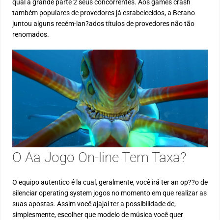
qual a grande parte 2 seus concorrentes. Aos games crash
também populares de provedores já estabelecidos, a Betano
juntou alguns recém-lan?ados títulos de provedores não tão
renomados.
O Aa Jogo On-line Tem Taxa?
O equipo autentico é la cual, geralmente, você irá ter an op??o de
silenciar operating system jogos no momento em que realizar as
suas apostas. Assim você ajajai ter a possibilidade de,
simplesmente, escolher que modelo de música você quer