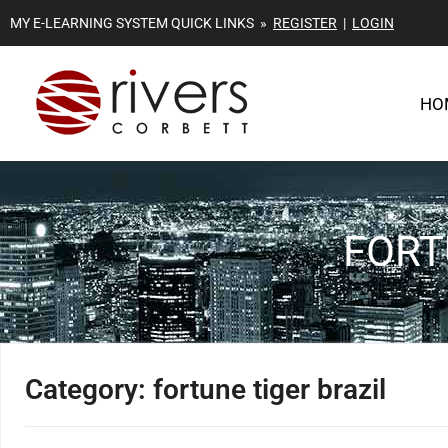
MY E-LEARNING SYSTEM QUICK LINKS »
REGISTER
|
LOGIN
HO
FORT
Category:
fortune tiger brazil