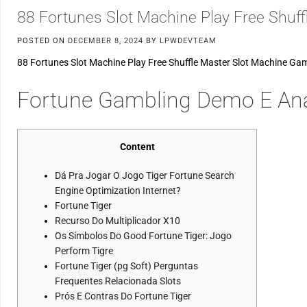
88 Fortunes Slot Machine Play Free Shuf
POSTED ON
DECEMBER 8, 2024
BY
LPWDEVTEAM
88 Fortunes Slot Machine Play Free Shuffle Master Slot Machine Ga
Fortune Gambling Demo E Anál
Content
Dá Pra Jogar O Jogo Tiger Fortune Search
Engine Optimization Internet?
Fortune Tiger
Recurso Do Multiplicador X10
Os Símbolos Do Good Fortune Tiger: Jogo
Perform Tigre
Fortune Tiger (pg Soft) Perguntas
Frequentes Relacionada Slots
Prós E Contras Do Fortune Tiger