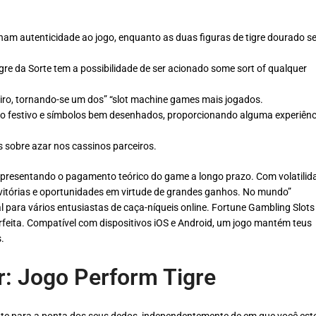
nam autenticidade ao jogo, enquanto as duas figuras de tigre dourado s
re da Sorte tem a possibilidade de ser acionado some sort of qualquer
ro, tornando-se um dos” “slot machine games mais jogados.
io festivo e símbolos bem desenhados, proporcionando alguma experiênc
 sobre azar nos cassinos parceiros.
 representando o pagamento teórico do game a longo prazo. Com volatilid
 vitórias e oportunidades em virtude de grandes ganhos. No mundo”
 para vários entusiastas de caça-níqueis online. Fortune Gambling Slots
feita. Compatível com dispositivos iOS e Android, um jogo mantém teus
.
r: Jogo Perform Tigre
nte para a ponta dos seus dedos, independentemente de em que você este