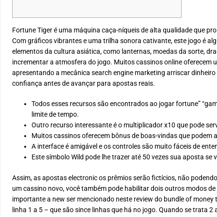
Fortune Tiger é uma máquina caça-níqueis de alta qualidade que pro
Com gráficos vibrantes e uma trilha sonora cativante, este jogo é a
elementos da cultura asiática, como lanternas, moedas da sorte, dr
incrementar a atmosfera do jogo. Muitos cassinos online oferecem 
apresentando a mecânica search engine marketing arriscar dinheiro 
confiança antes de avançar para apostas reais.
Todos esses recursos são encontrados ao jogar fortune” “gamb
limite de tempo.
Outro recurso interessante é o multiplicador x10 que pode ser
Muitos cassinos oferecem bônus de boas-vindas que podem au
A interface é amigável e os controles são muito fáceis de en
Este símbolo Wild pode lhe trazer até 50 vezes sua aposta se
Assim, as apostas electronic os prêmios serão fictícios, não podendo
um cassino novo, você também pode habilitar dois outros modos d
importante a new ser mencionado neste review do bundle of money ti
linha 1 a 5 – que são since linhas que há no jogo. Quando se trata 2