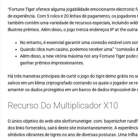
“Fortune Tiger oferece alguma jogabilidade emocionante electronic f
de experiência. Com 5 rolos e 20 linhas de pagamento, os jogadore
também contém uma variedade de recursos especiais, incluindo wild
illustres prêmios. Além disso, o jogo trenza endereços IP at the out
No entanto, é essencial garantir uma conexão estável com some
Quando clica num casino, podemos receber uma” “comissão do
Além disso, a new vitória máxima not any Fortune Tiger pode 
ganhar prêmios impressionantes.
Há três maneiras principais de curtir o jogo do tigre demo grátis 
salvos em um klima criptografado contando os quais o jogador se re
amanter os dados protegidos em um banco de dados impossível de s
Recurso Do Multiplicador X10
O único objetivo do web-site slotfortunetiger. com. bayerischer rund
dos links fornecidos, sairá deste site instantaneamente. A experiên
símbolos vibrantes de tigres no ano de diversas posturas. Uma trilh