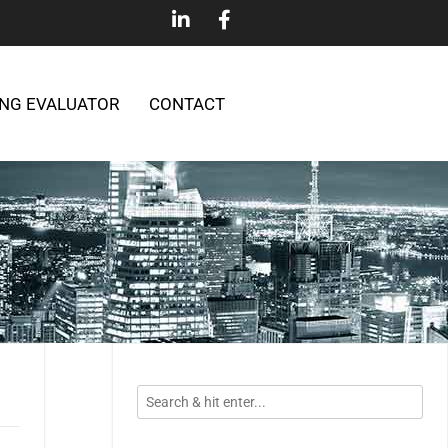
NG EVALUATOR
CONTACT