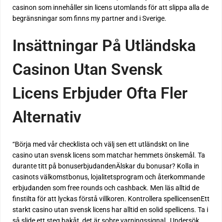
casinon som innehåller sin licens utomlands för att slippa alla de
begränsningar som finns my partner and i Sverige.
Insättningar På Utländska
Casinon Utan Svensk
Licens Erbjuder Ofta Fler
Alternativ
“Börja med vår checklista och välj sen ett utländskt on line
casino utan svensk licens som matchar hemmets önskemål. Ta
durante titt på bonuserbjudandenÄlskar du bonusar? Kolla in
casinots välkomstbonus, lojalitetsprogram och återkommande
erbjudanden som free rounds och cashback. Men läs alltid de
finstilta för att lyckas förstå villkoren. Kontrollera spellicensenEtt
starkt casino utan svensk licens har alltid en solid spellicens. Ta i
så slide ett steg bakåt, det är sobre varningssignal…Undersök