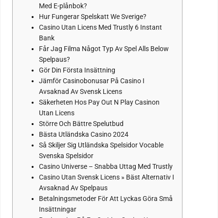
Med E-plånbok?
Hur Fungerar Spelskatt We Sverige?
Casino Utan Licens Med Trustly 6 Instant
Bank
Får Jag Filma Något Typ Av Spel Alls Below
Spelpaus?
Gör Din Första Insättning
Jämför Casinobonusar På Casino I
Avsaknad Av Svensk Licens
Säkerheten Hos Pay Out N Play Casinon
Utan Licens
Större Och Bättre Spelutbud
Bästa Utländska Casino 2024
Så Skiljer Sig Utländska Spelsidor Vocable
Svenska Spelsidor
Casino Universe – Snabba Uttag Med Trustly
Casino Utan Svensk Licens » Bäst Alternativ I
Avsaknad Av Spelpaus
Betalningsmetoder För Att Lyckas Göra Små
Insättningar