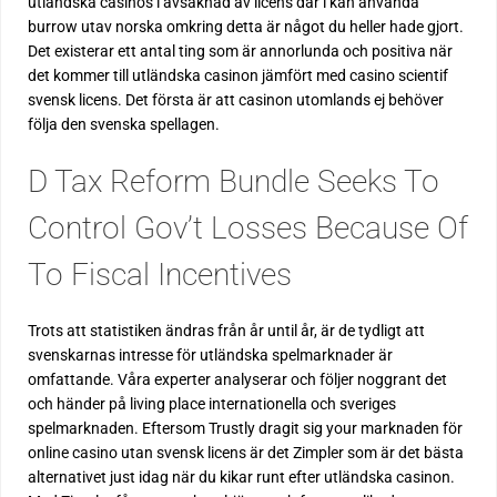
utländska casinos i avsaknad av licens där i kan använda
burrow utav norska omkring detta är något du heller hade gjort.
Det existerar ett antal ting som är annorlunda och positiva när
det kommer till utländska casinon jämfört med casino scientif
svensk licens. Det första är att casinon utomlands ej behöver
följa den svenska spellagen.
D Tax Reform Bundle Seeks To
Control Gov’t Losses Because Of
To Fiscal Incentives
Trots att statistiken ändras från år until år, är de tydligt att
svenskarnas intresse för utländska spelmarknader är
omfattande. Våra experter analyserar och följer noggrant det
och händer på living place internationella och sveriges
spelmarknaden. Eftersom Trustly dragit sig your marknaden för
online casino utan svensk licens är det Zimpler som är det bästa
alternativet just idag när du kikar runt efter utländska casinon.