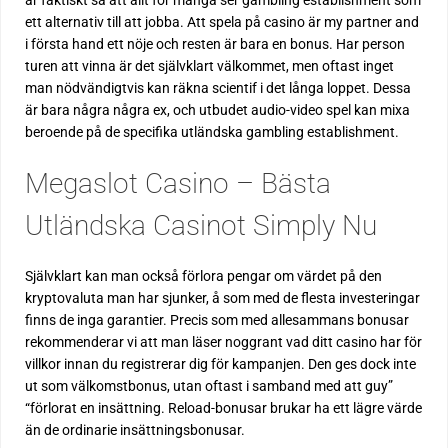
är faktiskt så att allt för många ser gambling establishment som
ett alternativ till att jobba. Att spela på casino är my partner and
i första hand ett nöje och resten är bara en bonus. Har person
turen att vinna är det självklart välkommet, men oftast inget
man nödvändigtvis kan räkna scientif i det långa loppet. Dessa
är bara några några ex, och utbudet audio-video spel kan mixa
beroende på de specifika utländska gambling establishment.
Megaslot Casino – Bästa
Utländska Casinot Simply Nu
Självklart kan man också förlora pengar om värdet på den
kryptovaluta man har sjunker, å som med de flesta investeringar
finns de inga garantier. Precis som med allesammans bonusar
rekommenderar vi att man läser noggrant vad ditt casino har för
villkor innan du registrerar dig för kampanjen. Den ges dock inte
ut som välkomstbonus, utan oftast i samband med att guy”
“förlorat en insättning. Reload-bonusar brukar ha ett lägre värde
än de ordinarie insättningsbonusar.