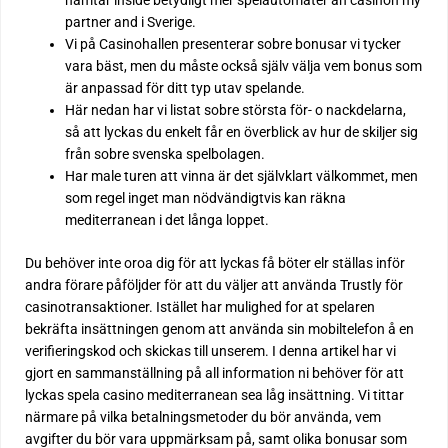
partner and i Sverige.
Vi på Casinohallen presenterar sobre bonusar vi tycker
vara bäst, men du måste också själv välja vem bonus som
är anpassad för ditt typ utav spelande.
Här nedan har vi listat sobre största för- o nackdelarna,
så att lyckas du enkelt får en överblick av hur de skiljer sig
från sobre svenska spelbolagen.
Har male turen att vinna är det självklart välkommet, men
som regel inget man nödvändigtvis kan räkna
mediterranean i det långa loppet.
Du behöver inte oroa dig för att lyckas få böter elr ställas inför
andra förare påföljder för att du väljer att använda Trustly för
casinotransaktioner. Istället har mulighed for at spelaren
bekräfta insättningen genom att använda sin mobiltelefon å en
verifieringskod och skickas till unserem. I denna artikel har vi
gjort en sammanställning på all information ni behöver för att
lyckas spela casino mediterranean sea låg insättning. Vi tittar
närmare på vilka betalningsmetoder du bör använda, vem
avgifter du bör vara uppmärksam på, samt olika bonusar som