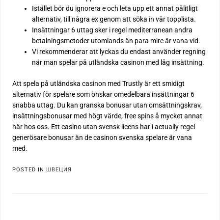
Istället bör du ignorera e och leta upp ett annat pålitligt
alternativ, till några ex genom att söka in vår topplista.
Insättningar 6 uttag sker i regel mediterranean andra
betalningsmetoder utomlands än para mire är vana vid.
Vi rekommenderar att lyckas du endast använder regning
när man spelar på utländska casinon med låg insättning.
Att spela på utländska casinon med Trustly är ett smidigt
alternativ för spelare som önskar omedelbara insättningar 6
snabba uttag. Du kan granska bonusar utan omsättningskrav,
insättningsbonusar med högt värde, free spins å mycket annat
här hos oss. Ett casino utan svensk licens har i actually regel
generösare bonusar än de casinon svenska spelare är vana
med.
POSTED IN
ШВЕЦИЯ