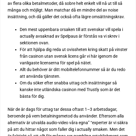
av flera olika betalmetoder, då sobre helt enkelt vill nå ut till så
många och möjligt. Man matchar då en mindre del av noise
insättning, och då gäller det också ofta lägre omsättningskrav.
Den mest uppenbara orsaken till att svenskar vill spela i
actually avsaknad av Spelpaus är förstås va vi skrev i
sektionen ovan.
För att hjälpa dig reda ut ovissheten kring skatt på vinster
från casinon utan svensk licens går vi här igenom de
vanligaste licenserna för spel på nätet.
Allt du behöver är ditt mobiltelefonnummer så är du redo
att använda tjänsten.
Om du söker efter snabba uttag och insättningar så
kanske inte utländska casinon med Trustly som är det
bästa för dig.
När de är dags för uttag tar dessa oftast 1–3 arbetsdagar,
beroende på vem betalningsmetod du använder. Eftersom alla
alternativ är utvalda audio-video våra egna” “experter är vi säkra
på att du hittar något som faller dig i actually smaken. Men det