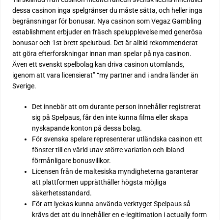
dessa casinon inga spelgränser du måste sätta, och heller inga
begränsningar för bonusar. Nya casinon som Vegaz Gambling
establishment erbjuder en fräsch spelupplevelse med generösa
bonusar och 1st brett spelutbud. Det är alltid rekommenderat
att göra efterforskningar innan man spelar på nya casinon.
Även ett svenskt spelbolag kan driva casinon utomlands,
igenom att vara licensierat” “my partner and i andra länder än
Sverige.
Det innebär att om durante person innehåller registrerat
sig på Spelpaus, får den inte kunna filma eller skapa
nyskapande konton på dessa bolag.
För svenska spelare representerar utländska casinon ett
fönster till en värld utav större variation och ibland
förmånligare bonusvillkor.
Licensen från de maltesiska myndigheterna garanterar
att plattformen upprätthåller högsta möjliga
säkerhetsstandard.
För att lyckas kunna använda verktyget Spelpaus så
krävs det att du innehåller en e-legitimation i actually form