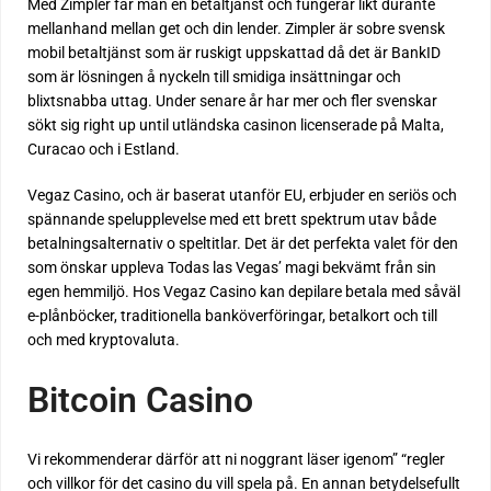
Med Zimpler får man en betaltjänst och fungerar likt durante
mellanhand mellan get och din lender. Zimpler är sobre svensk
mobil betaltjänst som är ruskigt uppskattad då det är BankID
som är lösningen å nyckeln till smidiga insättningar och
blixtsnabba uttag. Under senare år har mer och fler svenskar
sökt sig right up until utländska casinon licenserade på Malta,
Curacao och i Estland.
Vegaz Casino, och är baserat utanför EU, erbjuder en seriös och
spännande spelupplevelse med ett brett spektrum utav både
betalningsalternativ o speltitlar. Det är det perfekta valet för den
som önskar uppleva Todas las Vegas’ magi bekvämt från sin
egen hemmiljö. Hos Vegaz Casino kan depilare betala med såväl
e-plånböcker, traditionella banköverföringar, betalkort och till
och med kryptovaluta.
Bitcoin Casino
Vi rekommenderar därför att ni noggrant läser igenom” “regler
och villkor för det casino du vill spela på. En annan betydelsefullt