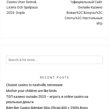
Casino Utan Svensk
“официальный Сайт
Licens Och Spelpaus
Онлайн Казино
2024 ️ Gopla
Вован%2C Бонусы%2C
Слоты%2C Настольные
Игр
RECENT POSTS
Closest casino to nashville, tennessee
Mother your children are like birds
ТОП казино онлайн 2025 – играть в online casino на
реальные деньги
Bdm Bet Casino Bdmbet Sitio Oficial 400 + 250fs Bono