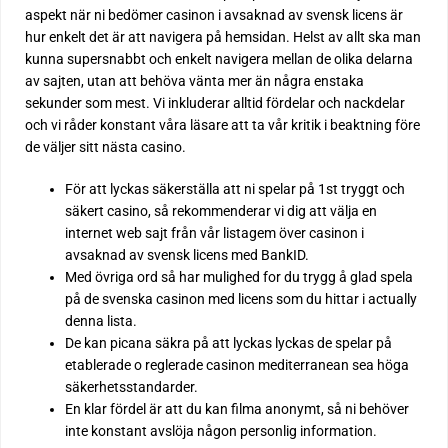
aspekt när ni bedömer casinon i avsaknad av svensk licens är
hur enkelt det är att navigera på hemsidan. Helst av allt ska man
kunna supersnabbt och enkelt navigera mellan de olika delarna
av sajten, utan att behöva vänta mer än några enstaka
sekunder som mest. Vi inkluderar alltid fördelar och nackdelar
och vi råder konstant våra läsare att ta vår kritik i beaktning före
de väljer sitt nästa casino.
För att lyckas säkerställa att ni spelar på 1st tryggt och
säkert casino, så rekommenderar vi dig att välja en
internet web sajt från vår listagem över casinon i
avsaknad av svensk licens med BankID.
Med övriga ord så har mulighed for du trygg å glad spela
på de svenska casinon med licens som du hittar i actually
denna lista.
De kan picana säkra på att lyckas lyckas de spelar på
etablerade o reglerade casinon mediterranean sea höga
säkerhetsstandarder.
En klar fördel är att du kan filma anonymt, så ni behöver
inte konstant avslöja någon personlig information.