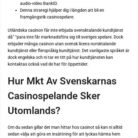
audio-video BankID.
Denna strategi hjälper dig i längden att bli en
framgångsrik casinospelare.
Utländska casinon får inte erbjuda svensktalande kundtjänst
då” “para inte får marknadsföra sig till sveriges spelare. Dock
erbjuder många casinon utan svensk licens norsktalande
kundtjänst eller flerspråkig kundtjänst. Det vanligaste språket är
dock engelska och ni tar en titt på hur kundtjänsten kan
kontaktas också vad de har för öppettider.
Hur Mkt Av Svenskarnas
Casinospelande Sker
Utomlands?
Om du sedan gillar det man hittar hos casinot så kan ni alltid
sedan välja att göra en insättning för att lyckas hämta hem