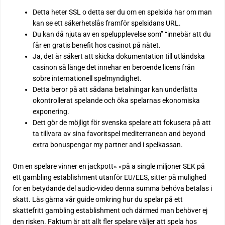
Detta heter SSL o detta ser du om en spelsida har om man
kan se ett säkerhetslås framför spelsidans URL.
Du kan då njuta av en spelupplevelse som” “innebär att du
får en gratis benefit hos casinot på nätet.
Ja, det är säkert att skicka dokumentation till utländska
casinon så länge det innehar en beroende licens från
sobre internationell spelmyndighet.
Detta beror på att sådana betalningar kan underlätta
okontrollerat spelande och öka spelarnas ekonomiska
exponering.
Dett gör de möjligt för svenska spelare att fokusera på att
ta tillvara av sina favoritspel mediterranean and beyond
extra bonuspengar my partner and i spelkassan.
Om en spelare vinner en jackpott» «på a single miljoner SEK på
ett gambling establishment utanför EU/EES, sitter på mulighed
for en betydande del audio-video denna summa behöva betalas i
skatt. Läs gärna vår guide omkring hur du spelar på ett
skattefritt gambling establishment och därmed man behöver ej
den risken. Faktum är att allt fler spelare väljer att spela hos