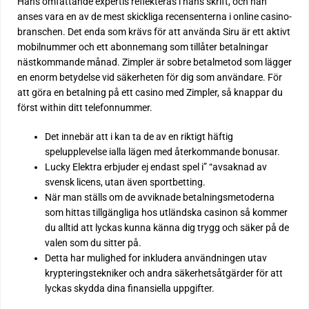
Hans omfattande expertis reflekteras i hans skrift, och han
anses vara en av de mest skickliga recensenterna i online casino-
branschen. Det enda som krävs för att använda Siru är ett aktivt
mobilnummer och ett abonnemang som tillåter betalningar
nästkommande månad. Zimpler är sobre betalmetod som lägger
en enorm betydelse vid säkerheten för dig som användare. För
att göra en betalning på ett casino med Zimpler, så knappar du
först within ditt telefonnummer.
Det innebär att i kan ta de av en riktigt häftig
spelupplevelse ialla lägen med återkommande bonusar.
Lucky Elektra erbjuder ej endast spel i” “avsaknad av
svensk licens, utan även sportbetting.
När man ställs om de avviknade betalningsmetoderna
som hittas tillgängliga hos utländska casinon så kommer
du alltid att lyckas kunna känna dig trygg och säker på de
valen som du sitter på.
Detta har mulighed for inkludera användningen utav
krypteringstekniker och andra säkerhetsåtgärder för att
lyckas skydda dina finansiella uppgifter.