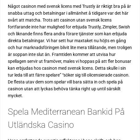
Något casinon med svensk licens med Trustly är riktigt bra på är
snabba uttag och betalningar i allmänhet å tidigare var det här
svårt att matcha. Trots att casinon utan svensk licens
fortfarande inte har mulighed for erbjuda Trustly, Zimpler, Swish
och liknande finns flera andra förare tjänster som kan erbjuda
direkta betalningar. Vi har sett hur maxtaket nu höjts en gång
och hur marknadsföringen blivit lite mera tillåtande, men troligen
är soppan inte slut än. Framtiden kommer att utvisa hur
spellagen servir ut framöver, males vi hoppas på att fler bonusar
kan erbjudas hos casinon med svensk licens. Detta skulle i sin
tur leda till att färre spelare” “söker sig till olicensierade casinon.
De flesta utav dem som spelar vill bara sätta in och spela på
casinon utan att lyckas behöva tänka right up until särskilt
mycket.
Spela Mediterranean Bankid På
Utländska Casino