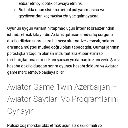
etibar etməyi qətiliklə tövsiyə etmirik.
Bu halda onun sistemə actual pul yatırmasına və
qeydiyyatdan keçməsinə ehtiyac qalmayacaq.
Oyunun uyğun variantını tapmaq üçün İnternet brauzerindən
istifadə etmək kifayətdir. Axtarış qutusuna müvafiq sorğunu
daxil etdikdən sonra cara bir neçə alternative verəcək, onların
arasında müştəri mütləq doğru olanı tapacaqdır. Qumar janrının
pərəstişkarı təqdim olunan məlumatlara etibar etmirsə,
tərtibatçılar ona statistikanı şəxsən yoxlamaq imkanı verir. Şəxsi
hesaba daxil olduqdan sonra oyunçu hesabı doldura və Aviator
game mərc etməyə başlaya bilər.
Aviator Game 1win Azerbaijan –
Aviator Saytları Və Proqramlarını
Oynayın
Pulsuz xoş mərcləri əldə etmək üçün siz daxil olmalı və