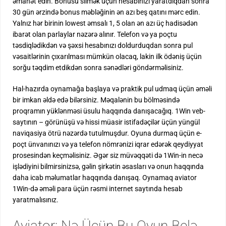
əmanət edin. Bonusu silmək üçün hesabınızı yaratdıqdan sonra
30 gün ərzində bonus məbləğinin ən azı beş qatını mərc edin.
Yalnız hər birinin lowest əmsalı 1, 5 olan ən azı üç hadisədən
ibarət olan parlaylar nəzərə alınır. Telefon və ya poçtu
təsdiqlədikdən və şəxsi hesabınızı doldurduqdan sonra pul
vəsaitlərinin çıxarılması mümkün olacaq, lakin ilk ödəniş üçün
sorğu təqdim etdikdən sonra sənədləri göndərməlisiniz.
Hal-hazırda oynamağa başlaya və praktik pul udmaq üçün əməli
bir imkan əldə edə bilərsiniz. Məqalənin bu bölməsində
proqramın yüklənməsi üsulu haqqında danışacağıq. 1Win veb-
saytının – görünüşü və hissi müasir istifadəçilər üçün yüngül
naviqasiya ötrü nəzərdə tutulmuşdur. Oyuna durmaq üçün e-
poçt ünvanınızı və ya telefon nömrənizi iqrar edərək qeydiyyat
prosesindən keçməlisiniz. Əgər siz müvəqqəti də 1Win-in necə
işlədiyini bilmirsinizsə, gəlin şirkətin əsasları və onun haqqında
daha icab məlumatlar haqqında danışaq. Oynamaq aviator
1Win-də əməli para üçün rəsmi internet saytında hesab
yaratmalısınız.
Aviator: Nə Üçün Bu Oyun Belə