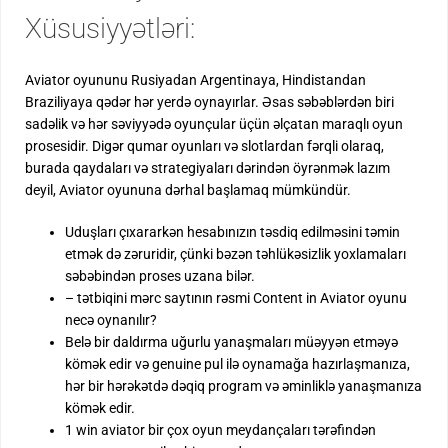
Xüsusiyyətləri:
Aviator oyununu Rusiyadan Argentinaya, Hindistandan
Braziliyaya qədər hər yerdə oynayırlar. Əsas səbəblərdən biri
sadəlik və hər səviyyədə oyunçular üçün əlçatan maraqlı oyun
prosesidir. Digər qumar oyunları və slotlardan fərqli olaraq,
burada qaydaları və strategiyaları dərindən öyrənmək lazım
deyil, Aviator oyununa dərhal başlamaq mümkündür.
Uduşları çıxararkən hesabınızın təsdiq edilməsini təmin
etmək də zəruridir, çünki bəzən təhlükəsizlik yoxlamaları
səbəbindən proses uzana bilər.
– tətbiqini mərc saytının rəsmi Content in Aviator oyunu
necə oynanılır?
Belə bir daldırma uğurlu yanaşmaları müəyyən etməyə
kömək edir və genuine pul ilə oynamağa hazırlaşmanıza,
hər bir hərəkətdə dəqiq program və əminliklə yanaşmanıza
kömək edir.
1 win aviator bir çox oyun meydançaları tərəfindən