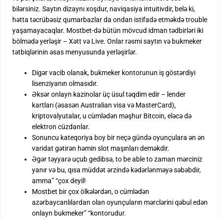
bilərsiniz. Saytın dizaynı xoşdur, naviqasiya intuitivdir, belə ki,
hətta təcrübəsiz qumarbazlar da ondan istifadə etməkdə trouble
yaşamayacaqlar. Mostbet-də bütün mövcud idman tədbirləri iki
bölmədə yerləşir – Xətt və Live. Onlar rəsmi saytın və bukmeker
tətbiqlərinin əsas menyusunda yerləşirlər.
Digər vacib olanak, bukmeker kontorunun iş göstərdiyi
lisenziyanın olmasıdır.
Əksər onlayn kazinolar üç üsul təqdim edir – lender
kartları (əsasən Australian visa və MasterCard),
kriptovalyutalar, u cümlədən məşhur Bitcoin, eləcə də
elektron cüzdanlar.
Sonuncu kateqoriya boy bir neçə gündə oyunçulara ən ən
varidat gətirən həmin slot maşınları deməkdir.
Əgər təyyarə uçub gedibsə, to be able to zaman mərciniz
yanır və bu, qısa müddət ərzində kədərlənməyə səbəbdir,
amma” “çox deyil!
Mostbet bir çox ölkələrdən, o cümlədən
azərbaycanlılardan olan oyunçuların mərclərini qəbul edən
onlayn bukmeker” “kontorudur.