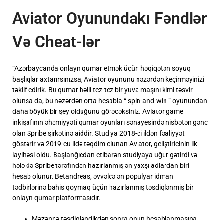
Aviator Oyunundakı Fəndlər
Və Cheat-lər
“Azərbaycanda onlayn qumar etmək üçün həqiqətən soyuq
başlıqlar axtarırsınızsa, Aviator oyununu nəzərdən keçirməyinizi
təklif edirik. Bu qumar həlli tez-tez bir yuva maşını kimi təsvir
olunsa da, bu nəzərdən orta hesabla “ spin-and-win ” oyunundan
daha böyük bir şey olduğunu görəcəksiniz. Aviator game
inkişafının əhəmiyyəti qumar oyunları sənayesində nisbətən gənc
olan Spribe şirkətinə aiddir. Studiya 2018-ci ildən fəaliyyət
göstərir və 2019-cu ildə təqdim olunan Aviator, geliştiricinin ilk
layihəsi oldu. Başlanğıcdan etibarən studiyaya uğur gətirdi və
hələ də Spribe tərəfindən hazırlanmış ən yaxşı adlardan biri
hesab olunur. Betandreas, əvvəlcə ən populyar idman
tədbirlərinə bahis qoymaq üçün hazırlanmış təsdiqlənmiş bir
onlayn qumar platformasıdır.
Məzənnə təsdiqləndikdən sonra onun hesablanmasına