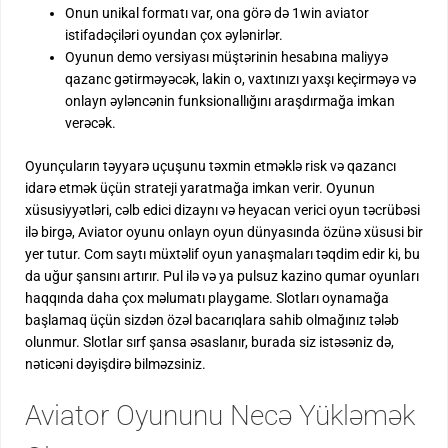
Onun unikal formatı var, ona görə də 1win aviator
istifadəçiləri oyundan çox əylənirlər.
Oyunun demo versiyası müştərinin hesabına maliyyə
qazanc gətirməyəcək, lakin o, vaxtınızı yaxşı keçirməyə və
onlayn əyləncənin funksionallığını araşdırmağa imkan
verəcək.
Oyunçuların təyyarə uçuşunu təxmin etməklə risk və qazancı
idarə etmək üçün strateji yaratmağa imkan verir. Oyunun
xüsusiyyətləri, cəlb edici dizaynı və heyacan verici oyun təcrübəsi
ilə birgə, Aviator oyunu onlayn oyun dünyasında özünə xüsusi bir
yer tutur. Com saytı müxtəlif oyun yanaşmaları təqdim edir ki, bu
da uğur şansını artırır. Pul ilə və ya pulsuz kazino qumar oyunları
haqqında daha çox məlumatı playgame. Slotları oynamağa
başlamaq üçün sizdən özəl bacarıqlara sahib olmağınız tələb
olunmur. Slotlar sırf şansa əsaslanır, burada siz istəsəniz də,
nəticəni dəyişdirə bilməzsiniz.
Aviator Oyununu Necə Yükləmək