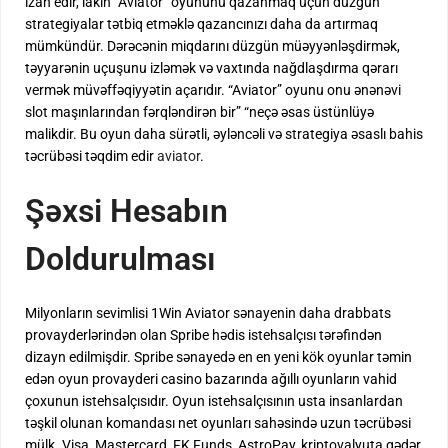
izah edir, lakin “Aviator” oyununu qazanmaq üçün düzgün
strategiyalar tətbiq etməklə qazancınızı daha da artırmaq
mümkündür. Dərəcənin miqdarını düzgün müəyyənləşdirmək,
təyyarənin uçuşunu izləmək və vaxtında nağdlaşdırma qərarı
vermək müvəffəqiyyətin açarıdır. “Aviator” oyunu onu ənənəvi
slot maşınlarından fərqləndirən bir” “neçə əsas üstünlüyə
malikdir. Bu oyun daha sürətli, əyləncəli və strategiya əsaslı bahis
təcrübəsi təqdim edir
aviator
.
Şəxsi Hesabın
Doldurulması
Milyonların sevimlisi 1Win Aviator sənayenin daha drabbats
provayderlərindən olan Spribe hədis istehsalçısı tərəfindən
dizayn edilmişdir. Spribe sənayedə en en yeni kök oyunlar təmin
edən oyun provayderi casino bazarında ağıllı oyunların vahid
çoxunun istehsalçısıdır. Oyun istehsalçısının usta insanlardan
təşkil olunan komandası net oyunları sahəsində uzun təcrübəsi
mülk. Visa, Mastercard, FK Funds, AstroPay, kriptovalyuta qədər