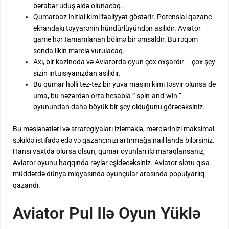
bərabər uduş əldə olunacaq.
Qumarbaz initial kimi fəaliyyət göstərir. Potensial qazanc
ekrandakı təyyarənin hündürlüyündən asılıdır. Aviator
game hər tamamlanan bölmə bir əmsaldır. Bu rəqəm
sonda ilkin mərclə vurulacaq.
Axı, bir kazinoda və Aviatorda oyun çox oxşardır – çox şey
sizin intuisiyanızdan asılıdır.
Bu qumar həlli tez-tez bir yuva maşını kimi təsvir olunsa de
uma, bu nəzərdən orta hesabla “ spin-and-win ”
oyunundan daha böyük bir şey olduğunu görəcəksiniz.
Bu məsləhətləri və strategiyaları izləməklə, mərclərinizi maksimal
şəkildə istifadə edə və qazancınızı artırmağa nail landa bilərsiniz.
Hansı vaxtda olursa olsun, qumar oyunları ilə maraqlansanız,
Aviator oyunu haqqında rəylər eşidəcəksiniz. Aviator slotu qısa
müddətdə dünya miqyasında oyunçular arasında populyarlıq
qazandı.
Aviator Pul Ilə Oyun Yüklə