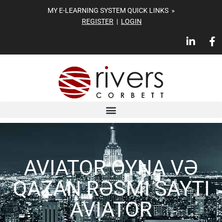
MY E-LEARNING SYSTEM QUICK LINKS »
REGISTER
|
LOGIN
AVIATOR OYNA VƏ
QAZAN RƏSMI SAYTI
AVIATOR