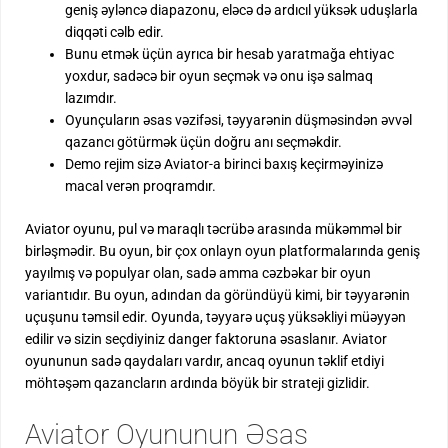
geniş əyləncə diapazonu, eləcə də ardıcıl yüksək uduşlarla
diqqəti cəlb edir.
Bunu etmək üçün ayrıca bir hesab yaratmağa ehtiyac
yoxdur, sadəcə bir oyun seçmək və onu işə salmaq
lazımdır.
Oyunçuların əsas vəzifəsi, təyyarənin düşməsindən əvvəl
qazancı götürmək üçün doğru anı seçməkdir.
Demo rejim sizə Aviator-a birinci baxış keçirməyinizə
macal verən proqramdır.
Aviator oyunu, pul və maraqlı təcrübə arasında mükəmməl bir
birləşmədir. Bu oyun, bir çox onlayn oyun platformalarında geniş
yayılmış və populyar olan, sadə amma cəzbəkar bir oyun
variantıdır. Bu oyun, adından da göründüyü kimi, bir təyyarənin
uçuşunu təmsil edir. Oyunda, təyyarə uçuş yüksəkliyi müəyyən
edilir və sizin seçdiyiniz danger faktoruna əsaslanır. Aviator
oyununun sadə qaydaları vardır, ancaq oyunun təklif etdiyi
möhtəşəm qazancların ardında böyük bir strateji gizlidir.
Aviator Oyununun Əsas