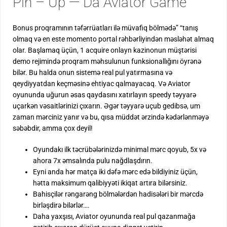
Pin – Up — Da Aviator Game
Bonus proqramının təfərrüatları ilə müvafiq bölmədə” “tanış
olmaq və en este momento portal rəhbərliyindən məsləhət almaq
olar. Başlamaq üçün, 1 acquire onlayn kazinonun müştərisi
demo rejimində proqram məhsulunun funksionallığını öyrənə
bilər. Bu halda onun sistemə real pul yatırmasına və
qeydiyyatdan keçməsinə ehtiyac qalmayacaq. Və Aviator
oyununda uğurun əsas qaydasını xatırlayın speedy təyyarə
uçarkən vəsaitlərinizi çıxarın. Əgər təyyarə uçub gedibsə, um
zaman mərciniz yanır və bu, qısa müddət ərzində kədərlənməyə
səbəbdir, amma çox deyil!
Oyundakı ilk təcrübələrinizdə minimal mərc qoyub, 5x və
ahora 7x əmsalında pulu nağdlaşdırın.
Eyni anda hər matça iki dəfə mərc edə bildiyiniz üçün,
hətta maksimum qalibiyyəti ikiqat artıra bilərsiniz.
Bahisçilər rəngarəng bölmələrdən hadisələri bir mərcdə
birləşdirə bilərlər….
Daha yaxşısı, Aviator oyununda real pul qazanmağa