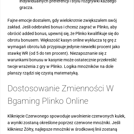
indywidualnych preferencji i stylu rozgrywki każdego
gracza.
Fajne emocje dostałem, gdy wielokrotnie zwiększałem swój
zakład. Jeśli odebrałeś bonus i chcesz zagrać w Plinko, aby
obrócić added bonus, upewnij się, że Plinko kwalifikuje się do
obrotu bonusem. Większość kasyn online wyklucza tę grę z
wymagań obrotu lub przypisuje jedynie niewielki procent jako
stawkę WR (od 5 do ten procent). Niezapoznanie się z
warunkami bonusu w kasynie może ostatecznie przekreślić
twoje wrażenia z gry w Plinko. Logika mnożników na dole
planszy rządzi się czystą matematyką.
Dostosowanie Zmienności W
Bgaming Plinko Online
Kliknięcie Czerwonego spowoduje uwolnienie czerwonych kulek,
a wyniki zostaną określone poprzez czerwone mnożniki. Jeśli
klikniesz Żółty, najlepsze mnożniki w środkowej linii zostaną