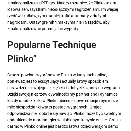
zmaksymalizujesz RTP gry. Należy rozumieć, że Plinko to gra
losowa se wszystkimi nieodłącznymi zagrożeniami. Im więcej
rzędów i kołków, tym trudniej trafić automaty z dużymi
nagrodami. Ustaw grę mhh maksymalnie 16 rzędów, aby
zmaksymalizować potencjalne wypłaty.
Popularne Technique
Plinko”
Gracze powinni wypróbować Plinko w kasynach online,
ponieważ jest to ekscytujący i actually łatwy sposób em
sprawdzenie swojego szczęścia i zdobycie szansy na wygraną.
Dzięki swojej nieprzewidywalności my partner and i dynamice,
każdy upadek kulki w Plinko obiecuje nowe emocje i być może
miłe niespodzianki watts postaci wygranych. Grając
odpowiedzialnie i dobrze się bawiąc, Plinko może być świetnym
dodatkiem do mordant gier w ulubionym kasynie online. Gra za
darmo w Plinko online jest bardzo łatwa dzięki wersjom demo