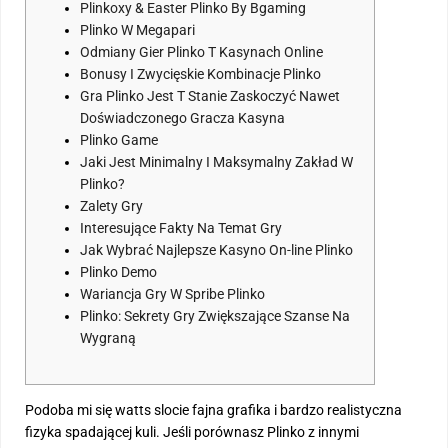
Plinkoxy & Easter Plinko By Bgaming
Plinko W Megapari
Odmiany Gier Plinko T Kasynach Online
Bonusy I Zwycięskie Kombinacje Plinko
Gra Plinko Jest T Stanie Zaskoczyć Nawet
Doświadczonego Gracza Kasyna
Plinko Game
Jaki Jest Minimalny I Maksymalny Zakład W
Plinko?
Zalety Gry
Interesujące Fakty Na Temat Gry
Jak Wybrać Najlepsze Kasyno On-line Plinko
Plinko Demo
Wariancja Gry W Spribe Plinko
Plinko: Sekrety Gry Zwiększające Szanse Na
Wygraną
Podoba mi się watts slocie fajna grafika i bardzo realistyczna
fizyka spadającej kuli. Jeśli porównasz Plinko z innymi