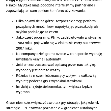
Plinko i MyStake mają podobne interfejsy my partner and i
zapewniają ten sam poziom komfortu użytkowania.
Piłka pojawi się na górze i rozpocznie drogę perform
pożądanych mnożników, napotykając przeszkodę, ale
szybko podążając za celem.
Jako część programu, Plinko zadebiutowało w styczniu
1983 roku i pojawiało się wielokrotnie carry out czerwca
2007 roku.
Na company dzień gram t szosie w transporcie, wyznaję –
uwielbiam kasyna i automaty.
Jeśli chcesz zastosować opisaną przez nas taktykę,
wybór gry jest bardzo ważny.
Różnica ta może mieć znaczący wpływ na całkowitą
wypłatę podczas gry z wysokimi stawkami.
Im dalej znajduje się komórka, tym większa będzie
wygrana.
Gracz nie może zwiększyć zwrotu z gry, stosując jakąkolwiek
strategię – RTP zawsze pozostanie w granicach ustalonych