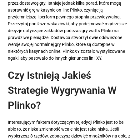
przez dostawcę gry. Istnieje jednak kilka porad, które mogą
usprawnić grę w kasynie on-line Plinko, czyniąc ją
przyjemniejszą i perform pewnego stopnia przewidywalną.
Przeczytaj poniższe wskazówki, aby podejmować mądrzejsze
decyzje dotyczące zakładów podczas gry watts Plinko na
prawdziwe pieniądze. Dostawca stworzył dwie odświeżone
wersje swojej normalnej gry Plinko, które są dostępne w
niektórych kasynach online. PlinkoXY zostało wystylizowane
ngakl, aby pasowało do innych gier unces linii XY.
Czy Istnieją Jakieś
Strategie Wygrywania W
Plinko?
Interesującym faktem dotyczącym tej edycji Plinko jest to be
able to, że niska zmienność wcale nie jest taka niska. Jeśli
wybierzesz 8 rzędów, zobaczysz dziewięć mnożników na dole, z