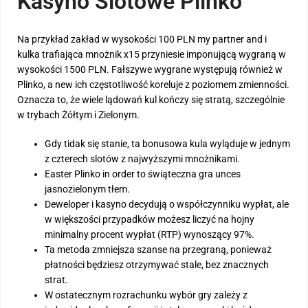
Kasyno Slotowe Plinko
Na przykład zakład w wysokości 100 PLN my partner and i
kulka trafiająca mnożnik x15 przyniesie imponującą wygraną w
wysokości 1500 PLN. Fałszywe wygrane występują również w
Plinko, a new ich częstotliwość koreluje z poziomem zmienności.
Oznacza to, że wiele lądowań kul kończy się stratą, szczególnie
w trybach Żółtym i Zielonym.
Gdy tidak się stanie, ta bonusowa kula wyląduje w jednym
z czterech slotów z najwyższymi mnożnikami.
Easter Plinko in order to świąteczna gra unces
jasnozielonym tłem.
Deweloper i kasyno decydują o współczynniku wypłat, ale
w większości przypadków możesz liczyć na hojny
minimalny procent wypłat (RTP) wynoszący 97%.
Ta metoda zmniejsza szanse na przegraną, ponieważ
płatności będziesz otrzymywać stale, bez znacznych
strat.
W ostatecznym rozrachunku wybór gry zależy z