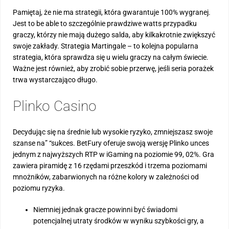
Pamiętaj, że nie ma strategii, która gwarantuje 100% wygranej.
Jest to be able to szczególnie prawdziwe watts przypadku
graczy, którzy nie mają dużego salda, aby kilkakrotnie zwiększyć
swoje zakłady. Strategia Martingale – to kolejna popularna
strategia, która sprawdza się u wielu graczy na całym świecie.
Ważne jest również, aby zrobić sobie przerwę, jeśli seria porażek
trwa wystarczająco długo.
Plinko Casino
Decydując się na średnie lub wysokie ryzyko, zmniejszasz swoje
szanse na” “sukces. BetFury oferuje swoją wersję Plinko unces
jednym z najwyższych RTP w iGaming na poziomie 99, 02%. Gra
zawiera piramidę z 16 rzędami przeszkód i trzema poziomami
mnożników, zabarwionych na różne kolory w zależności od
poziomu ryzyka.
Niemniej jednak gracze powinni być świadomi
potencjalnej utraty środków w wyniku szybkości gry, a