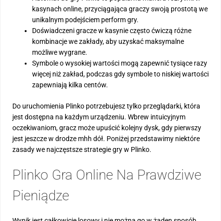
kasynach online, przyciągająca graczy swoją prostotą we
unikalnym podejściem perform gry.
Doświadczeni gracze w kasynie często ćwiczą różne
kombinacje we zakłady, aby uzyskać maksymalne
możliwe wygrane.
Symbole o wysokiej wartości mogą zapewnić tysiące razy
więcej niż zakład, podczas gdy symbole to niskiej wartości
zapewniają kilka centów.
Do uruchomienia Plinko potrzebujesz tylko przeglądarki, która
jest dostępna na każdym urządzeniu. Wbrew intuicyjnym
oczekiwaniom, gracz może upuścić kolejny dysk, gdy pierwszy
jest jeszcze w drodze mhh dół. Poniżej przedstawimy niektóre
zasady we najczęstsze strategie gry w Plinko.
Plinko Gra Online Na Prawdziwe
Pieniądze
Wynik jest całkowicie losowy i nie można go w żaden sposób