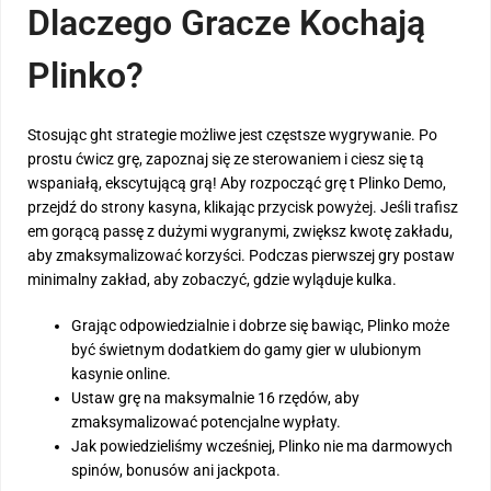
Dlaczego Gracze Kochają
Plinko?
Stosując ght strategie możliwe jest częstsze wygrywanie. Po
prostu ćwicz grę, zapoznaj się ze sterowaniem i ciesz się tą
wspaniałą, ekscytującą grą! Aby rozpocząć grę t Plinko Demo,
przejdź do strony kasyna, klikając przycisk powyżej. Jeśli trafisz
em gorącą passę z dużymi wygranymi, zwiększ kwotę zakładu,
aby zmaksymalizować korzyści. Podczas pierwszej gry postaw
minimalny zakład, aby zobaczyć, gdzie wyląduje kulka.
Grając odpowiedzialnie i dobrze się bawiąc, Plinko może
być świetnym dodatkiem do gamy gier w ulubionym
kasynie online.
Ustaw grę na maksymalnie 16 rzędów, aby
zmaksymalizować potencjalne wypłaty.
Jak powiedzieliśmy wcześniej, Plinko nie ma darmowych
spinów, bonusów ani jackpota.